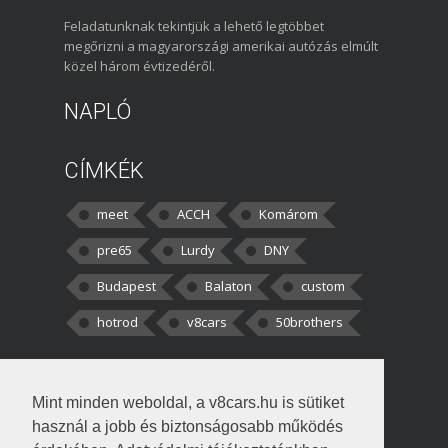
Feladatunknak tekintjük a lehető legtöbbet
megőrizni a magyarországi amerikai autózás elmúlt
közel három évtizedéről.
NAPLÓ
CÍMKÉK
meet
ACCH
Komárom
pre65
Lurdy
DNY
Budapest
Balaton
custom
hotrod
v8cars
50brothers
HOZZÁSZÓLÁSOK
Mint minden weboldal, a v8cars.hu is sütiket
kortisz:
Elszúrtam! Én csak két
használ a jobb és biztonságosabb működés
darabbaal számoltam. Nem tudtam, hogy fél autót,