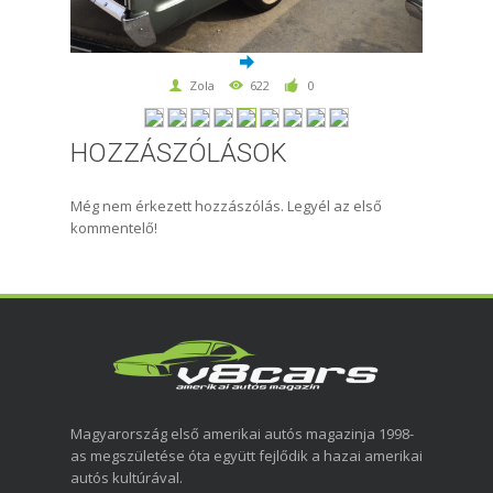
Zola
622
0
HOZZÁSZÓLÁSOK
Még nem érkezett hozzászólás. Legyél az első
kommentelő!
Magyarország első amerikai autós magazinja 1998-
as megszületése óta együtt fejlődik a hazai amerikai
autós kultúrával.