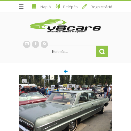
☰
Napló
Belépés
Regisztráció