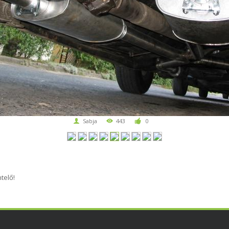
Sabja
443
0
telő!