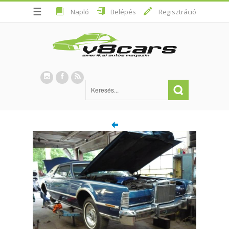
☰
Napló
Belépés
Regisztráció