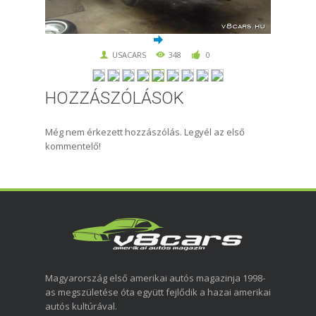
USACARS
348
0
HOZZÁSZÓLÁSOK
Még nem érkezett hozzászólás. Legyél az első
kommentelő!
Magyarország első amerikai autós magazinja 1998-
as megszületése óta együtt fejlődik a hazai amerikai
autós kultúrával.