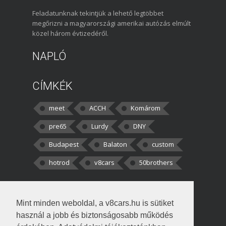
Feladatunknak tekintjük a lehető legtöbbet
megőrizni a magyarországi amerikai autózás elmúlt
közel három évtizedéről.
NAPLÓ
CÍMKÉK
meet
ACCH
Komárom
pre65
Lurdy
DNY
Budapest
Balaton
custom
hotrod
v8cars
50brothers
HOZZÁSZÓLÁSOK
Mint minden weboldal, a v8cars.hu is sütiket
kortisz:
Elszúrtam! Én csak két
használ a jobb és biztonságosabb működés
darabbaal számoltam. Nem tudtam, hogy fél autót,