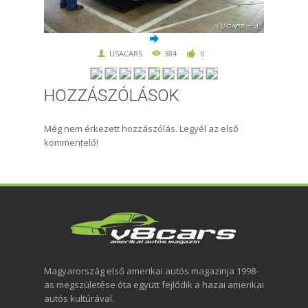
USACARS
384
0
HOZZÁSZÓLÁSOK
Még nem érkezett hozzászólás. Legyél az első
kommentelő!
Magyarország első amerikai autós magazinja 1998-
as megszületése óta együtt fejlődik a hazai amerikai
autós kultúrával.