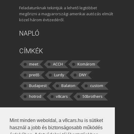
Feladatunknak tekintjük a lehető legtöbbet
megőrizni a magyarországi amerikai autózás elmúlt
közel három évtizedéről.
NAPLÓ
CÍMKÉK
meet
ACCH
Komárom
pre65
Lurdy
DNY
Budapest
Balaton
custom
hotrod
v8cars
50brothers
HOZZÁSZÓLÁSOK
Mint minden weboldal, a v8cars.hu is sütiket
kortisz:
Elszúrtam! Én csak két
használ a jobb és biztonságosabb működés
darabbaal számoltam. Nem tudtam, hogy fél autót,