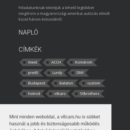
Feladatunknak tekintjük a lehető legtöbbet
megőrizni a magyarországi amerikai autózás elmúlt
közel három évtizedéről.
NAPLÓ
CÍMKÉK
meet
ACCH
Komárom
pre65
Lurdy
DNY
Budapest
Balaton
custom
hotrod
v8cars
50brothers
HOZZÁSZÓLÁSOK
Mint minden weboldal, a v8cars.hu is sütiket
kortisz:
Elszúrtam! Én csak két
használ a jobb és biztonságosabb működés
darabbaal számoltam. Nem tudtam, hogy fél autót,