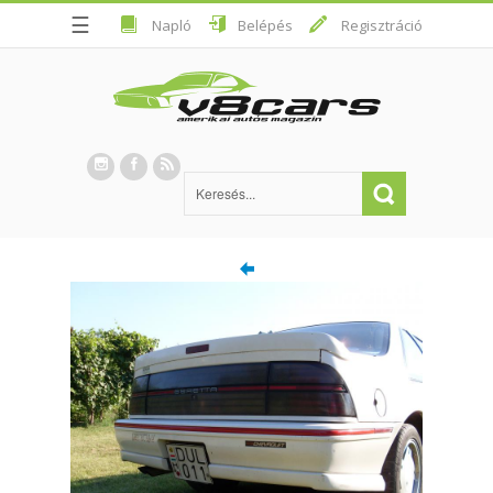
☰
Napló
Belépés
Regisztráció