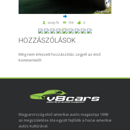
dody76
194
0
HOZZÁSZÓLÁSOK
Még nem érkezett hozzászólás. Legyél az első
kommentelő!
Magyarország első amerikai autós magazinja 1998-
as megszületése óta együtt fejlődik a hazai amerikai
autós kultúrával.