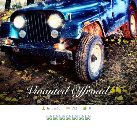
Impss66
392
0