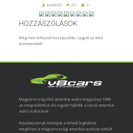
keke0323
237
0
HOZZÁSZÓLÁSOK
Még nem érkezett hozzászólás. Legyél az első
kommentelő!
Magyarország első amerikai autós magazinja 1998-
as megszületése óta együtt fejlődik a hazai amerikai
autós kultúrával.
Feladatunknak tekintjük a lehető legtöbbet
megőrizni a magyarországi amerikai autózás elmúlt