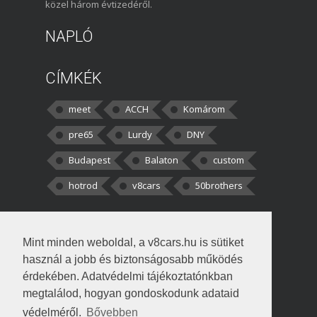
közel három évtizedéről.
NAPLÓ
CÍMKÉK
meet
ACCH
Komárom
pre65
Lurdy
DNY
Budapest
Balaton
custom
hotrod
v8cars
50brothers
HOZZÁSZÓLÁSOK
Mint minden weboldal, a v8cars.hu is sütiket
kortisz:
Elszúrtam! Én csak két
használ a jobb és biztonságosabb működés
darabbaal számoltam. Nem tudtam, hogy fél autót,
érdekében. Adatvédelmi tájékoztatónkban
megtalálod, hogyan gondoskodunk adataid
Béke:
Tényleg nagyon jó kérdés volt
védelméről.
Bővebben