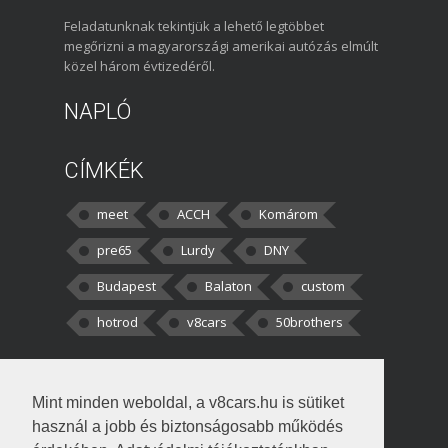
Feladatunknak tekintjük a lehető legtöbbet
megőrizni a magyarországi amerikai autózás elmúlt
közel három évtizedéről.
NAPLÓ
CÍMKÉK
meet
ACCH
Komárom
pre65
Lurdy
DNY
Budapest
Balaton
custom
hotrod
v8cars
50brothers
HOZZÁSZÓLÁSOK
Mint minden weboldal, a v8cars.hu is sütiket
kortisz:
Elszúrtam! Én csak két
használ a jobb és biztonságosabb működés
darabbaal számoltam. Nem tudtam, hogy fél autót,