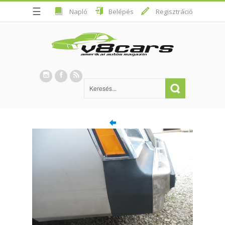
☰
Napló
Belépés
Regisztráció