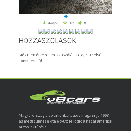
dody76
187
0
HOZZÁSZÓLÁSOK
Még nem érkezett hozzászólás. Legyél az első
kommentelő!
Magyarország első amerikai autós magazinja 1998-
as megszületése óta együtt fejlődik a hazai amerikai
autós kultúrával.