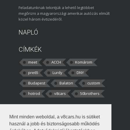
Feladatunknak tekintjük a lehető legtöbbet
megőrizni a magyarországi amerikai autózás elmúlt
közel három évtizedéről.
NAPLÓ
CÍMKÉK
meet
ACCH
Komárom
pre65
Lurdy
DNY
Budapest
Balaton
custom
hotrod
v8cars
50brothers
HOZZÁSZÓLÁSOK
Mint minden weboldal, a v8cars.hu is sütiket
kortisz:
Elszúrtam! Én csak két
használ a jobb és biztonságosabb működés
darabbaal számoltam. Nem tudtam, hogy fél autót,