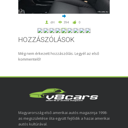
dH
394
0
HOZZÁSZÓLÁSOK
Még nem érkezett hozzászólás. Legyél az első
kommentelő!
Magyarország első amerikai autós magazinja 1998-
as megszületése óta együtt fejlődik a hazai amerikai
autós kultúrával.