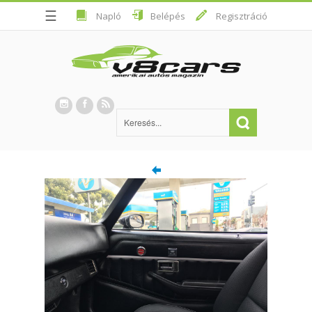
☰
Napló
Belépés
Regisztráció