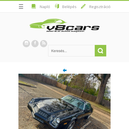
☰
Napló
Belépés
Regisztráció