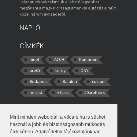
Feladatunknak tekintjük a lehető legtöbbet
megőrizni a magyarországi amerikai autózás elmúlt
közel három évtizedéről.
NAPLÓ
CÍMKÉK
meet
ACCH
Komárom
pre65
Lurdy
DNY
Budapest
Balaton
custom
hotrod
v8cars
50brothers
HOZZÁSZÓLÁSOK
Mint minden weboldal, a v8cars.hu is sütiket
kortisz:
Elszúrtam! Én csak két
használ a jobb és biztonságosabb működés
darabbaal számoltam. Nem tudtam, hogy fél autót,
érdekében. Adatvédelmi tájékoztatónkban