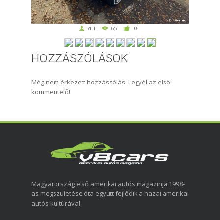
dH
65
0
HOZZÁSZÓLÁSOK
Még nem érkezett hozzászólás. Legyél az első
kommentelő!
Magyarország első amerikai autós magazinja 1998-
as megszületése óta együtt fejlődik a hazai amerikai
autós kultúrával.