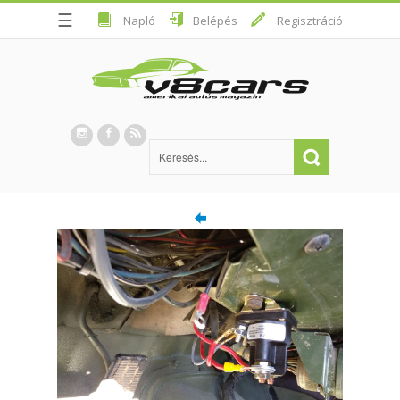
☰
Napló
Belépés
Regisztráció