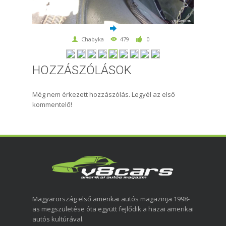
Chabyka
479
0
HOZZÁSZÓLÁSOK
Még nem érkezett hozzászólás. Legyél az első
kommentelő!
Magyarország első amerikai autós magazinja 1998-
as megszületése óta együtt fejlődik a hazai amerikai
autós kultúrával.