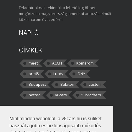
Feladatunknak tekintjük a lehető legtöbbet
megőrizni a magyarországi amerikai autózás elmúlt
közel három évtizedéről.
NAPLÓ
CÍMKÉK
meet
ACCH
Komárom
pre65
Lurdy
DNY
Budapest
Balaton
custom
hotrod
v8cars
50brothers
HOZZÁSZÓLÁSOK
Mint minden weboldal, a v8cars.hu is sütiket
kortisz:
Elszúrtam! Én csak két
használ a jobb és biztonságosabb működés
darabbaal számoltam. Nem tudtam, hogy fél autót,