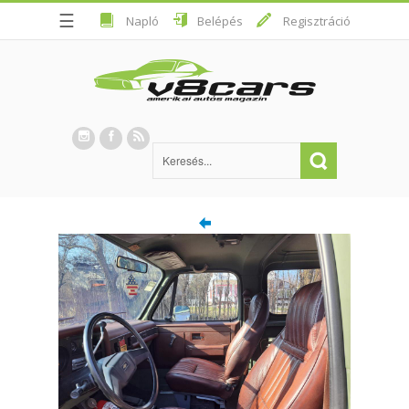
☰
Napló
Belépés
Regisztráció