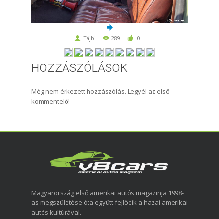
Tájbi
289
0
HOZZÁSZÓLÁSOK
Még nem érkezett hozzászólás. Legyél az első
kommentelő!
Magyarország első amerikai autós magazinja 1998-
as megszületése óta együtt fejlődik a hazai amerikai
autós kultúrával.