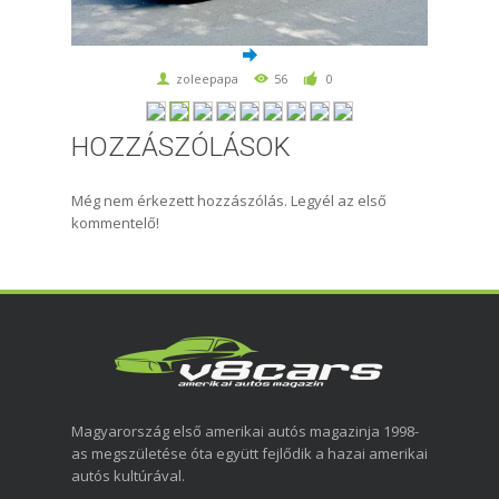
zoleepapa
56
0
HOZZÁSZÓLÁSOK
Még nem érkezett hozzászólás. Legyél az első
kommentelő!
Magyarország első amerikai autós magazinja 1998-
as megszületése óta együtt fejlődik a hazai amerikai
autós kultúrával.