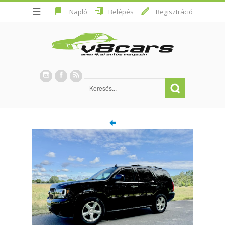
☰
Napló
Belépés
Regisztráció