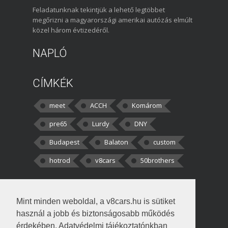
Feladatunknak tekintjük a lehető legtöbbet
megőrizni a magyarországi amerikai autózás elmúlt
közel három évtizedéről.
NAPLÓ
CÍMKÉK
meet
ACCH
Komárom
pre65
Lurdy
DNY
Budapest
Balaton
custom
hotrod
v8cars
50brothers
HOZZÁSZÓLÁSOK
Mint minden weboldal, a v8cars.hu is sütiket
kortisz:
Elszúrtam! Én csak két
használ a jobb és biztonságosabb működés
darabbaal számoltam. Nem tudtam, hogy fél autót,
érdekében. Adatvédelmi tájékoztatónkban