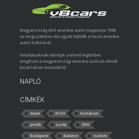
Magyarország első amerikai autós magazinja 1998-
as megszületése óta együtt fejlődik a hazai amerikai
autós kultúrával.
Feladatunknak tekintjük a lehető legtöbbet
megőrizni a magyarországi amerikai autózás elmúlt
közel három évtizedéről.
NAPLÓ
CÍMKÉK
meet
ACCH
Komárom
pre65
Lurdy
DNY
Budapest
Balaton
custom