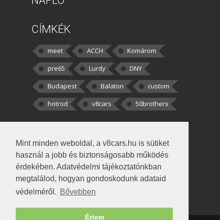
NAPLÓ
CÍMKÉK
meet
ACCH
Komárom
pre65
Lurdy
DNY
Budapest
Balaton
custom
hotrod
v8cars
50brothers
HOZZÁSZÓLÁSOK
Mint minden weboldal, a v8cars.hu is sütiket
kortisz:
Elszúrtam! Én csak két
használ a jobb és biztonságosabb működés
darabbaal számoltam. Nem tudtam, hogy fél autót,
érdekében. Adatvédelmi tájékoztatónkban
megtalálod, hogyan gondoskodunk adataid
Béke:
Tényleg nagyon jó kérdés volt
védelméről.
Bővebben
!fasza Örültem is nagyon, amikor
Értem