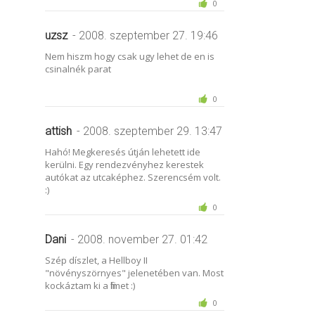
0
uzsz
- 2008. szeptember 27. 19:46
Nem hiszm hogy csak ugy lehet de en is
csinalnék parat
0
attish
- 2008. szeptember 29. 13:47
Hahó! Megkeresés útján lehetett ide
kerülni. Egy rendezvényhez kerestek
autókat az utcaképhez. Szerencsém volt.
:)
0
Dani
- 2008. november 27. 01:42
Szép díszlet, a Hellboy II
"növényszörnyes" jelenetében van. Most
kockáztam ki a filmet :)
0