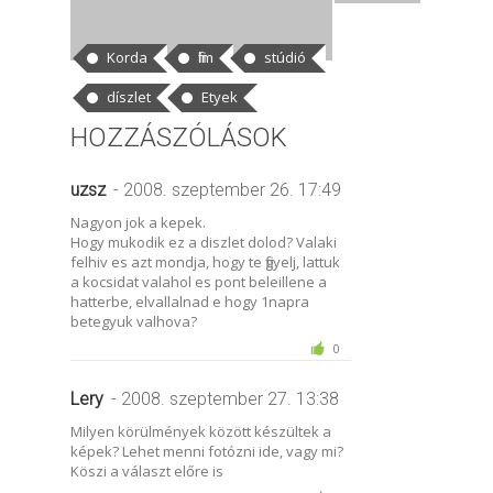
CÍMKÉK
Korda
film
stúdió
díszlet
Etyek
HOZZÁSZÓLÁSOK
uzsz
- 2008. szeptember 26. 17:49
Nagyon jok a kepek.
Hogy mukodik ez a diszlet dolod? Valaki
felhiv es azt mondja, hogy te figyelj, lattuk
a kocsidat valahol es pont beleillene a
hatterbe, elvallalnad e hogy 1napra
betegyuk valhova?
0
Lery
- 2008. szeptember 27. 13:38
Milyen körülmények között készültek a
képek? Lehet menni fotózni ide, vagy mi?
Köszi a választ előre is