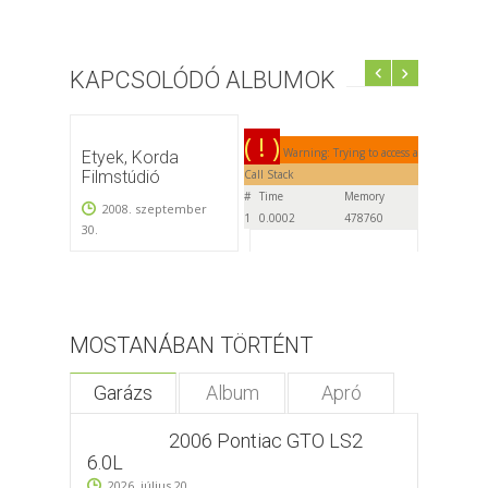
KAPCSOLÓDÓ ALBUMOK
( ! )
Warning: Trying to access array offset o
Etyek, Korda
Filmstúdió
Call Stack
#
Time
Memory
Function
2008. szeptember
1
0.0002
478760
{main}( )
30.
Korda - Horda
2014. június 1.
MOSTANÁBAN TÖRTÉNT
Garázs
Album
Apró
2006 Pontiac GTO LS2
6.0L
2026. július 20.