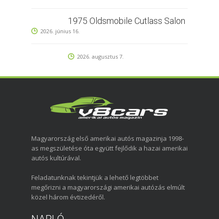
1975 Oldsmobile Cutlass Salon
2026. június 16.
2026. augusztus 7.
Magyarország első amerikai autós magazinja 1998-
as megszületése óta együtt fejlődik a hazai amerikai
autós kultúrával.
Feladatunknak tekintjük a lehető legtöbbet
megőrizni a magyarországi amerikai autózás elmúlt
közel három évtizedéről.