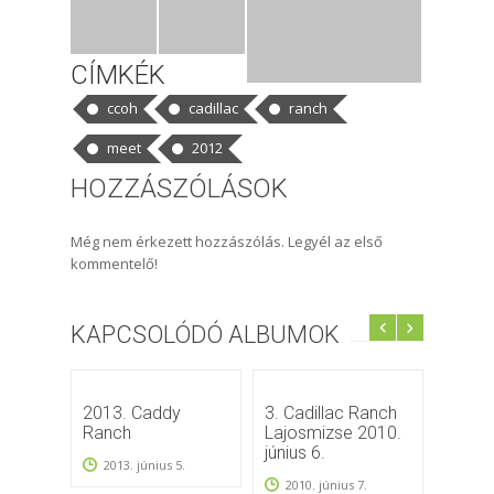
CÍMKÉK
ccoh
cadillac
ranch
meet
2012
HOZZÁSZÓLÁSOK
Még nem érkezett hozzászólás. Legyél az első
kommentelő!
KAPCSOLÓDÓ ALBUMOK
2013. Caddy
3. Cadillac Ranch
VI. Ca
Ranch
Lajosmizse 2010.
2013 
június 6.
2013. június 5.
2013
2010. június 7.