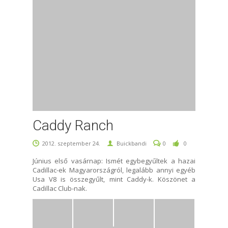
Caddy Ranch
2012. szeptember 24.
Buickbandi
0
0
Június első vasárnap: Ismét egybegyűltek a hazai
Cadillac-ek Magyarországról, legalább annyi egyéb
Usa V8 is összegyűlt, mint Caddy-k. Köszönet a
Cadillac Club-nak.