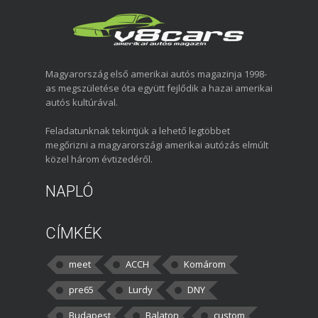
Magyarország első amerikai autós magazinja 1998-
as megszületése óta együtt fejlődik a hazai amerikai
autós kultúrával.
Feladatunknak tekintjük a lehető legtöbbet
megőrizni a magyarországi amerikai autózás elmúlt
közel három évtizedéről.
NAPLÓ
CÍMKÉK
meet
ACCH
Komárom
pre65
Lurdy
DNY
Budapest
Balaton
custom