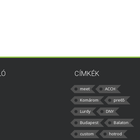
LÓ
CÍMKÉK
meet
ACCH
Komárom
pre65
Lurdy
DNY
Budapest
Balaton
custom
hotrod