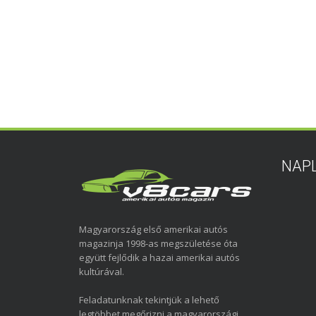
NAP
Magyarország első amerikai autós
magazinja 1998-as megszületése óta
együtt fejlődik a hazai amerikai autós
kultúrával.
Feladatunknak tekintjük a lehető
legtöbbet megőrizni a magyarországi