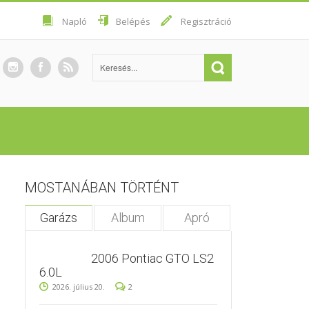
Napló
Belépés
Regisztráció
MOSTANÁBAN TÖRTÉNT
Garázs
Album
Apró
2006 Pontiac GTO LS2
6.0L
2026. július 20.
2