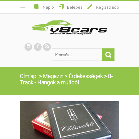
☰
Napló
Belépés
Regisztráció
Címlap
>
Magazin
>
Érdekességek
>
8-
Track - Hangok a múltból