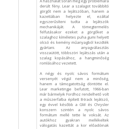
A használat során még egy problémára
derült fény. Lear a szalagot továbbító
görgőt nem a lejátszóban, hanem a
kazettában helyezte el, ezáltal
egyszerűsíteni tudta a lejátszók
mechanikáját. A tömegtermelés
felfutásakor ezeket a görgőket a
szalaghoz kíméletes puha gumi helyett
olcsó és kemény műanyagból kezdték
gyártani. Az anyagválasztás
visszaütött, többszöri lejátszás után a
szalag kopásához, a hangminőség
romlásához vezetett.
A négy és nyolc sávos formátum
versenyét végül nem a minőség,
hanem a támogatottság döntötte el.
Lear marketingje befutott, 1966-ban
már bármelyik Fordhoz rendelhető volt
a műszerfalba épített 8-track lejátszó,
egy évvel később a GM és Chrysler
konszern szintén a nyolc sávos
formátum mellé tette le voksát. Az
autókhoz gyakran mellékeltek
válogatás kazettát a kor előadóinak