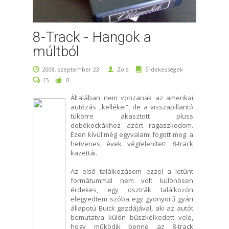
8-Track - Hangok a
múltból
2008. szeptember 23.
Zola
Érdekességek
15
0
Általában nem vonzanak az amerikai
autózás „kellékei”, de a visszapillantó
tükörre akasztott plüss
dobókockákhoz azért ragaszkodom.
Ezen kívül még egyvalami fogott meg: a
hetvenes évek végtelenített 8-track
kazettái.
Az első találkozásom ezzel a letűnt
formátummal nem volt különösen
érdekes, egy osztrák találkozón
elegyedtem szóba egy gyönyörű gyári
állapotú Buick gazdájával, aki az autót
bemutatva külön büszkélkedett vele,
hogy működik benne az 8-track