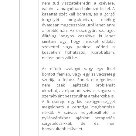
nem tud visszatekeredni a csévére,
valahol a magnóban halmozódik fel. A
kazettát szét kell bontani, és a görgő
tengelyét megtakarítva, esetleg
óvatosan megcsiszolva úrrá lehet lenni
a problémán. Az összegyűrt szalagot
állítólag langyos vasalóval ki lehet
simítani úgy, hogy mindkét oldalát
szövettel vagy papírral véded a
közvetlen hőhatástól. Kipróbáltam,
nekem nem vált be.
Az elfutó szalagot vagy egy filccel
borított fémlap, vagy egy szivacsréteg
szorítja a fejhez. Ennek elöregedése
nem csak lejátszási problémát
okozhat, az elporladt szivacs ragacsos
szemétként beszorulhat a tekercsbe is.
A filc cseréje egy kis kézügyességgel
megoldható a cartridge megbontása
nélkül. A szivacs helyettesíthető a
nyílászárókhoz ajánlott öntapadós
szigetelőcsíkkal, de ez már
bonyolultabb művelet.