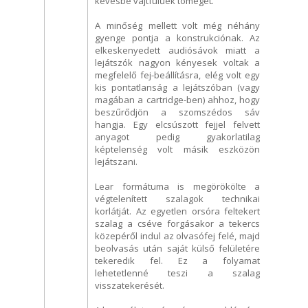
kevésbé vájtfülűek tömegét.
A minőség mellett volt még néhány
gyenge pontja a konstrukciónak. Az
elkeskenyedett audiósávok miatt a
lejátszók nagyon kényesek voltak a
megfelelő fej-beállításra, elég volt egy
kis pontatlanság a lejátszóban (vagy
magában a cartridge-ben) ahhoz, hogy
beszűrődjön a szomszédos sáv
hangja. Egy elcsúszott fejjel felvett
anyagot pedig gyakorlatilag
képtelenség volt másik eszközön
lejátszani.
Lear formátuma is megörökölte a
végtelenített szalagok technikai
korlátját. Az egyetlen orsóra feltekert
szalag a cséve forgásakor a tekercs
közepéről indul az olvasófej felé, majd
beolvasás után saját külső felületére
tekeredik fel. Ez a folyamat
lehetetlenné teszi a szalag
visszatekerését.