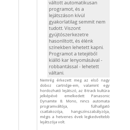
váltott automatikusan
programot, és a
lejátszáson kívül
gyakorlatilag semmit nem
tudott. Viszont
gyújtószerkezetre
hasonlított, és élénk
színekben lehetett kapni.
Programot a tetejéből
kiálló kar lenyomásával -
robbantással - lehetett
váltani.
Nemrég érkezett meg az első nagy
doboz cartridge-em, valamint egy
hordozható lejátszó, az 8-track kultúra
jelképévé emelkedett Panasonic
Dynamite 8. Mono, nincs automata
programváltója, fülhallgató
csatlakozója, hangszínszabályzója,
mégis a hetvenes évek legkedveltebb
lejátszója volt.