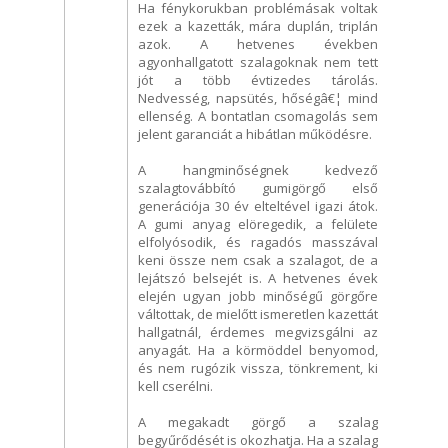
Ha fénykorukban problémásak voltak
ezek a kazetták, mára duplán, triplán
azok. A hetvenes években
agyonhallgatott szalagoknak nem tett
jót a több évtizedes tárolás.
Nedvesség, napsütés, hőségâ€¦ mind
ellenség. A bontatlan csomagolás sem
jelent garanciát a hibátlan működésre.
A hangminőségnek kedvező
szalagtovábbító gumigörgő első
generációja 30 év elteltével igazi átok.
A gumi anyag elöregedik, a felülete
elfolyósodik, és ragadós masszával
keni össze nem csak a szalagot, de a
lejátszó belsejét is. A hetvenes évek
elején ugyan jobb minőségű görgőre
váltottak, de mielőtt ismeretlen kazettát
hallgatnál, érdemes megvizsgálni az
anyagát. Ha a körmöddel benyomod,
és nem rugózik vissza, tönkrement, ki
kell cserélni.
A megakadt görgő a szalag
begyűrődését is okozhatja. Ha a szalag