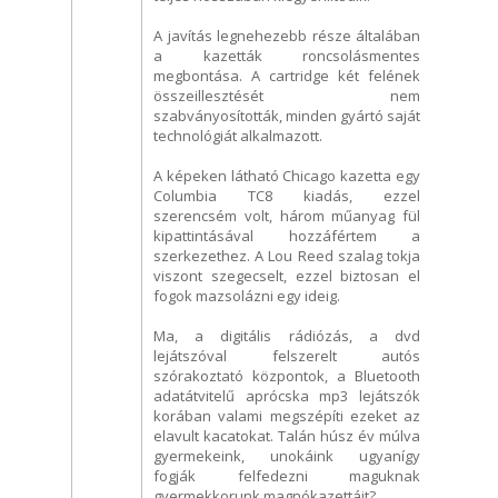
A javítás legnehezebb része általában
a kazetták roncsolásmentes
megbontása. A cartridge két felének
összeillesztését nem
szabványosították, minden gyártó saját
technológiát alkalmazott.
A képeken látható Chicago kazetta egy
Columbia TC8 kiadás, ezzel
szerencsém volt, három műanyag fül
kipattintásával hozzáfértem a
szerkezethez. A Lou Reed szalag tokja
viszont szegecselt, ezzel biztosan el
fogok mazsolázni egy ideig.
Ma, a digitális rádiózás, a dvd
lejátszóval felszerelt autós
szórakoztató központok, a Bluetooth
adatátvitelű aprócska mp3 lejátszók
korában valami megszépíti ezeket az
elavult kacatokat. Talán húsz év múlva
gyermekeink, unokáink ugyanígy
fogják felfedezni maguknak
gyermekkorunk magnókazettáit?