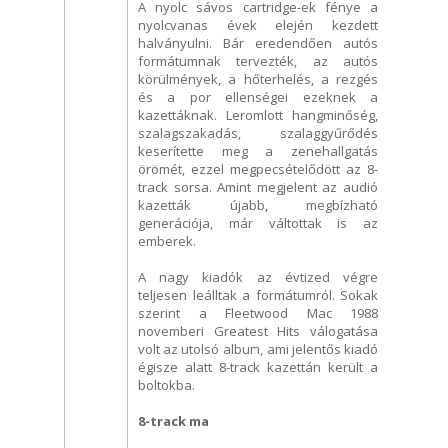
A nyolc sávos cartridge-ek fénye a
nyolcvanas évek elején kezdett
halványulni. Bár eredendően autós
formátumnak tervezték, az autós
körülmények, a hőterhelés, a rezgés
és a por ellenségei ezeknek a
kazettáknak. Leromlott hangminőség,
szalagszakadás, szalaggyűrődés
keserítette meg a zenehallgatás
örömét, ezzel megpecsételődött az 8-
track sorsa. Amint megjelent az audió
kazetták újabb, megbízható
generációja, már váltottak is az
emberek.
A nagy kiadók az évtized végre
teljesen leálltak a formátumról. Sokak
szerint a Fleetwood Mac 1988
novemberi Greatest Hits válogatása
volt az utolsó album, ami jelentős kiadó
égisze alatt 8-track kazettán került a
boltokba.
8-track ma