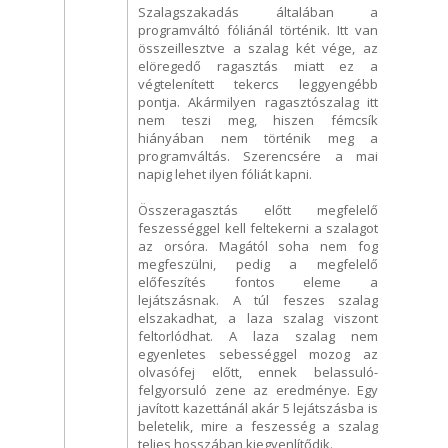
Szalagszakadás általában a
programváltó fóliánál történik. Itt van
összeillesztve a szalag két vége, az
elöregedő ragasztás miatt ez a
végtelenített tekercs leggyengébb
pontja. Akármilyen ragasztószalag itt
nem teszi meg, hiszen fémcsík
hiányában nem történik meg a
programváltás. Szerencsére a mai
napig lehet ilyen fóliát kapni.
Összeragasztás előtt megfelelő
feszességgel kell feltekerni a szalagot
az orsóra. Magától soha nem fog
megfeszülni, pedig a megfelelő
előfeszítés fontos eleme a
lejátszásnak. A túl feszes szalag
elszakadhat, a laza szalag viszont
feltorlódhat. A laza szalag nem
egyenletes sebességgel mozog az
olvasófej előtt, ennek belassuló-
felgyorsuló zene az eredménye. Egy
javított kazettánál akár 5 lejátszásba is
beletelik, mire a feszesség a szalag
teljes hosszában kiegyenlítődik.