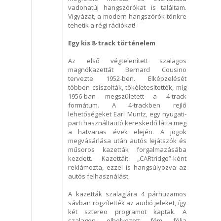
vadonatúj hangszórókat is találtam.
Vigyázat, a modern hangszórók tönkre
tehetik a régi rádiókat!
Egy kis 8-track történelem
Az első végtelenített szalagos
magnókazettát Bernard Cousino
tervezte 1952-ben. Elképzelését
többen csiszolták, tökéletesítették, míg
1956-ban megszületett a 4-track
formátum. A 4-trackben rejlő
lehetőségeket Earl Muntz, egy nyugati-
parti használtautó kereskedő látta meg
a hatvanas évek elején. A jogok
megvásárlása után autós lejátszók és
műsoros kazetták forgalmazásába
kezdett. Kazettáit „CARtridge”-ként
reklámozta, ezzel is hangsúlyozva az
autós felhasználást.
A kazetták szalagjára 4 párhuzamos
sávban rögzítették az audió jeleket, így
két sztereo programot kaptak. A
szalagon elhelyezett fém fólia