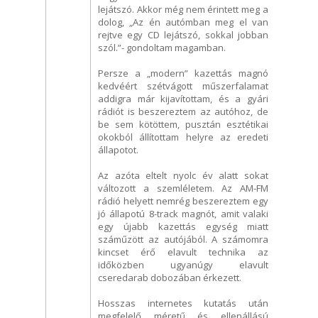
lejátszó. Akkor még nem érintett meg a
dolog, „Az én autómban meg el van
rejtve egy CD lejátszó, sokkal jobban
szól.”- gondoltam magamban.
Persze a „modern” kazettás magnó
kedvéért szétvágott műszerfalamat
addigra már kijavítottam, és a gyári
rádiót is beszereztem az autóhoz, de
be sem kötöttem, pusztán esztétikai
okokból állítottam helyre az eredeti
állapotot.
Az azóta eltelt nyolc év alatt sokat
változott a szemléletem. Az AM-FM
rádió helyett nemrég beszereztem egy
jó állapotú 8-track magnót, amit valaki
egy újabb kazettás egység miatt
száműzött az autójából. A számomra
kincset érő elavult technika az
időközben ugyanúgy elavult
cseredarab dobozában érkezett.
Hosszas internetes kutatás után
megfelelő méretű és ellenállású