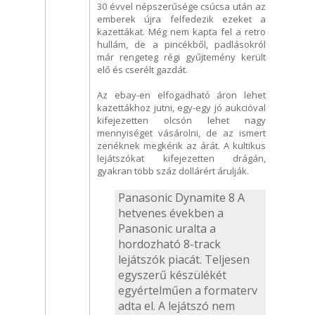
30 évvel népszerűsége csúcsa után az
emberek újra felfedezik ezeket a
kazettákat. Még nem kapta fel a retro
hullám, de a pincékből, padlásokról
már rengeteg régi gyűjtemény került
elő és cserélt gazdát.
Az ebay-en elfogadható áron lehet
kazettákhoz jutni, egy-egy jó aukcióval
kifejezetten olcsón lehet nagy
mennyiséget vásárolni, de az ismert
zenéknek megkérik az árát. A kultikus
lejátszókat kifejezetten drágán,
gyakran több száz dollárért árulják.
Panasonic Dynamite 8 A
hetvenes években a
Panasonic uralta a
hordozható 8-track
lejátszók piacát. Teljesen
egyszerű készülékét
egyértelműen a formaterv
adta el. A lejátszó nem