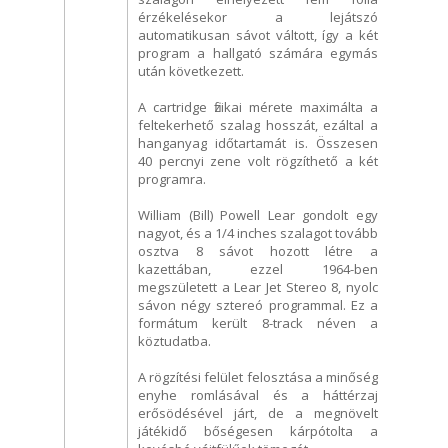
érzékelésekor a lejátszó
automatikusan sávot váltott, így a két
program a hallgató számára egymás
után következett.
A cartridge fizikai mérete maximálta a
feltekerhető szalag hosszát, ezáltal a
hanganyag időtartamát is. Összesen
40 percnyi zene volt rögzíthető a két
programra.
William (Bill) Powell Lear gondolt egy
nagyot, és a 1/4 inches szalagot tovább
osztva 8 sávot hozott létre a
kazettában, ezzel 1964-ben
megszületett a Lear Jet Stereo 8, nyolc
sávon négy sztereó programmal. Ez a
formátum került 8-track néven a
köztudatba.
A rögzítési felület felosztása a minőség
enyhe romlásával és a háttérzaj
erősödésével járt, de a megnövelt
játékidő bőségesen kárpótolta a