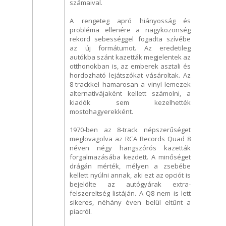
számaival.
A rengeteg apró hiányosság és
probléma ellenére a nagyközönség
rekord sebességgel fogadta szívébe
az új formátumot. Az eredetileg
autókba szánt kazetták megjelentek az
otthonokban is, az emberek asztali és
hordozható lejátszókat vásároltak. Az
8-trackkel hamarosan a vinyl lemezek
alternatívájaként kellett számolni, a
kiadók sem kezelhették
mostohagyerekként.
1970-ben az 8-track népszerűséget
meglovagolva az RCA Records Quad 8
néven négy hangszórós kazetták
forgalmazásába kezdett. A minőséget
drágán mérték, mélyen a zsebébe
kellett nyúlni annak, aki ezt az opciót is
bejelölte az autógyárak extra-
felszereltség listáján. A Q8 nem is lett
sikeres, néhány éven belül eltűnt a
piacról.