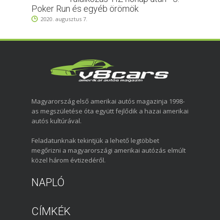
Poker Run és egyéb örömök
2020. augusztus 7.
Magyarország első amerikai autós magazinja 1998-
as megszületése óta együtt fejlődik a hazai amerikai
autós kultúrával.
Feladatunknak tekintjük a lehető legtöbbet
megőrizni a magyarországi amerikai autózás elmúlt
közel három évtizedéről.
NAPLÓ
CÍMKÉK