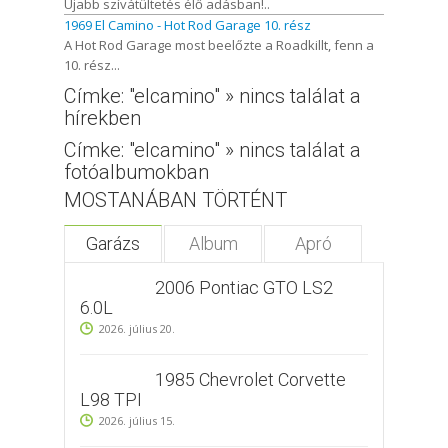
Újabb szívátültetés élő adásban!..
1969 El Camino - Hot Rod Garage 10. rész
A Hot Rod Garage most beelőzte a Roadkillt, fenn a
10. rész...
Címke: "elcamino" » nincs találat a
hírekben
Címke: "elcamino" » nincs találat a
fotóalbumokban
MOSTANÁBAN TÖRTÉNT
Garázs
Album
Apró
2006 Pontiac GTO LS2
6.0L
2026. július 20.
1985 Chevrolet Corvette
L98 TPI
2026. július 15.