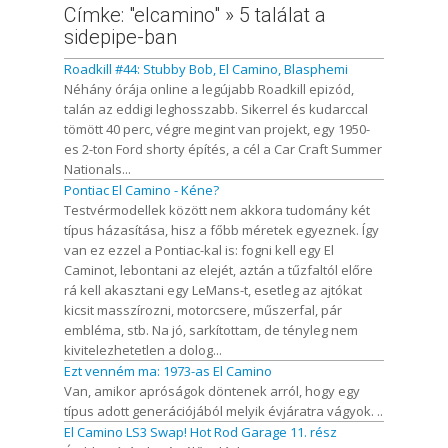
Címke: "elcamino" » 5 találat a
sidepipe-ban
Roadkill #44: Stubby Bob, El Camino, Blasphemi
Néhány órája online a legújabb Roadkill epizód,
talán az eddigi leghosszabb. Sikerrel és kudarccal
tömött 40 perc, végre megint van projekt, egy 1950-
es 2-ton Ford shorty építés, a cél a Car Craft Summer
Nationals...
Pontiac El Camino - Kéne?
Testvérmodellek között nem akkora tudomány két
típus házasítása, hisz a főbb méretek egyeznek. Így
van ez ezzel a Pontiac-kal is: fogni kell egy El
Caminot, lebontani az elejét, aztán a tűzfaltól előre
rá kell akasztani egy LeMans-t, esetleg az ajtókat
kicsit masszírozni, motorcsere, műszerfal, pár
embléma, stb. Na jó, sarkítottam, de tényleg nem
kivitelezhetetlen a dolog...
Ezt venném ma: 1973-as El Camino
Van, amikor apróságok döntenek arról, hogy egy
típus adott generációjából melyik évjáratra vágyok. ..
El Camino LS3 Swap! Hot Rod Garage 11. rész