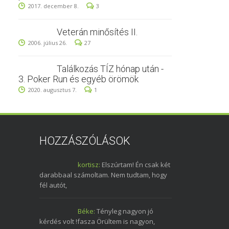
2017. december 8.
3
Veterán minősítés II.
2006. július 26.
27
Találkozás TÍZ hónap után -
3. Poker Run és egyéb örömök
2020. augusztus 7.
1
HOZZÁSZÓLÁSOK
kortisz:
Elszúrtam! Én csak két
darabbaal számoltam. Nem tudtam, hogy
fél autót,
Béke:
Tényleg nagyon jó
kérdés volt !fasza Örültem is nagyon,