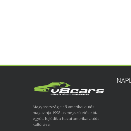
NAP
Magyarország első amerikai autós
magazinja 1998-as megszületése óta
együtt fejlődik a hazai amerikai autós
kultúrával.