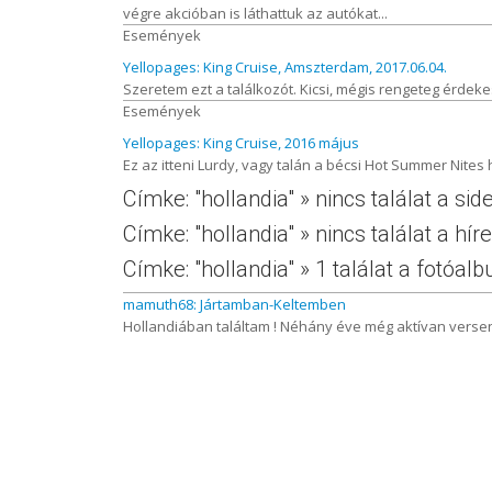
végre akcióban is láthattuk az autókat...
Események
Yellopages: King Cruise, Amszterdam, 2017.06.04.
Szeretem ezt a találkozót. Kicsi, mégis rengeteg érdekes
Események
Yellopages: King Cruise, 2016 május
Ez az itteni Lurdy, vagy talán a bécsi Hot Summer Nites h
Címke: "hollandia" » nincs találat a si
Címke: "hollandia" » nincs találat a hí
Címke: "hollandia" » 1 találat a fotóa
mamuth68: Jártamban-Keltemben
Hollandiában találtam ! Néhány éve még aktívan verse