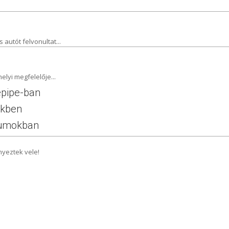
 autót felvonultat...
elyi megfelelője...
depipe-ban
rekben
lbumokban
nyeztek vele!