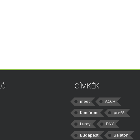
LÓ
CÍMKÉK
meet
ACCH
Komárom
pre65
Lurdy
DNY
Budapest
Balaton