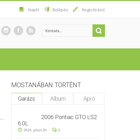
Napló
Belépés
Regisztráció
MOSTANÁBAN TÖRTÉNT
Garázs
Album
Apró
2006 Pontiac GTO LS2
6.0L
2026. július 20.
2