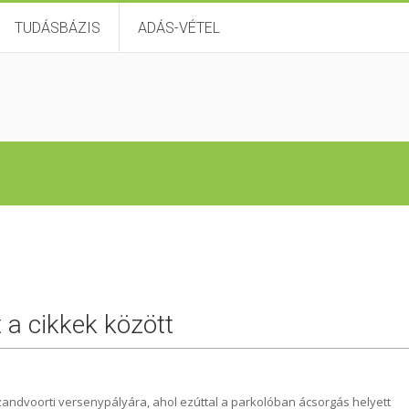
TUDÁSBÁZIS
ADÁS-VÉTEL
t a cikkek között
a zandvoorti versenypályára, ahol ezúttal a parkolóban ácsorgás helyett