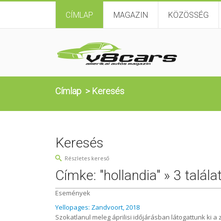
CÍMLAP
MAGAZIN
KÖZÖSSÉG
Címlap
>
Keresés
Keresés
Részletes kereső
Címke: "hollandia" » 3 talála
Események
Yellopages: Zandvoort, 2018
Szokatlanul meleg áprilisi időjárásban látogattunk ki 