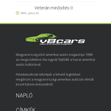
Veterán minősítés II.
2006. július 26.
Magyarország első amerikai autós magazinja 1998-
as megszületése óta együtt fejlődik a hazai amerikai
autós kultúrával.
Feladatunknak tekintjük a lehető legtöbbet
megőrizni a magyarországi amerikai autózás elmúlt
közel három évtizedéről.
NAPLÓ
CÍMKÉK