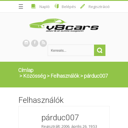
☰
Napló
Belépés
Regisztráció
Címlap
>
Közösség
>
Felhasználók
>
párduc007
Felhasználók
párduc007
Regisztrált: 2006. április 26. 19:53