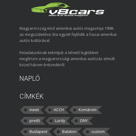
Magyarország első amerikai autós magazinja 1998-
as megszületése óta együtt fejlődik a hazai amerikai
autós kultúrával.
Feladatunknak tekintjük a lehető legtöbbet
megőrizni a magyarországi amerikai autózás elmúlt
közel három évtizedéről.
NAPLÓ
CÍMKÉK
meet
ACCH
Komárom
pre65
Lurdy
DNY
Budapest
Balaton
custom