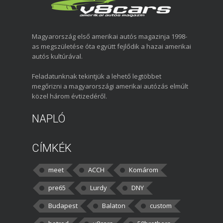
Magyarország első amerikai autós magazinja 1998-
as megszületése óta együtt fejlődik a hazai amerikai
autós kultúrával.
Feladatunknak tekintjük a lehető legtöbbet
megőrizni a magyarországi amerikai autózás elmúlt
közel három évtizedéről.
NAPLÓ
CÍMKÉK
meet
ACCH
Komárom
pre65
Lurdy
DNY
Budapest
Balaton
custom