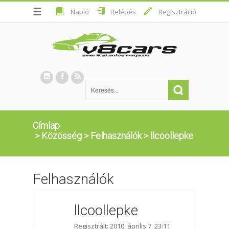
☰
Napló
Belépés
Regisztráció
Címlap
>
Közösség
>
Felhasználók
>
llcoollepke
Felhasználók
llcoollepke
Regisztrált: 2010. április 7. 23:11