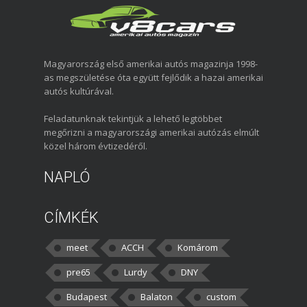
Magyarország első amerikai autós magazinja 1998-
as megszületése óta együtt fejlődik a hazai amerikai
autós kultúrával.
Feladatunknak tekintjük a lehető legtöbbet
megőrizni a magyarországi amerikai autózás elmúlt
közel három évtizedéről.
NAPLÓ
CÍMKÉK
meet
ACCH
Komárom
pre65
Lurdy
DNY
Budapest
Balaton
custom