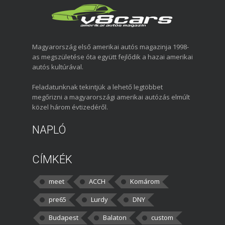
Magyarország első amerikai autós magazinja 1998-
as megszületése óta együtt fejlődik a hazai amerikai
autós kultúrával.
Feladatunknak tekintjük a lehető legtöbbet
megőrizni a magyarországi amerikai autózás elmúlt
közel három évtizedéről.
NAPLÓ
CÍMKÉK
meet
ACCH
Komárom
pre65
Lurdy
DNY
Budapest
Balaton
custom