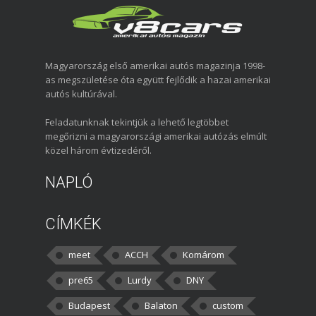
Magyarország első amerikai autós magazinja 1998-
as megszületése óta együtt fejlődik a hazai amerikai
autós kultúrával.
Feladatunknak tekintjük a lehető legtöbbet
megőrizni a magyarországi amerikai autózás elmúlt
közel három évtizedéről.
NAPLÓ
CÍMKÉK
meet
ACCH
Komárom
pre65
Lurdy
DNY
Budapest
Balaton
custom