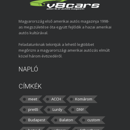
Magyarország első amerikai autós magazinja 1998-
as megszületése óta együtt fejlődik a hazai amerikai
autós kultúrával.
Feladatunknak tekintjük a lehető legtöbbet
megőrizni a magyarországi amerikai autózás elmúlt
közel három évtizedéről.
NAPLÓ
CÍMKÉK
meet
ACCH
Komárom
pre65
Lurdy
DNY
Budapest
Balaton
custom