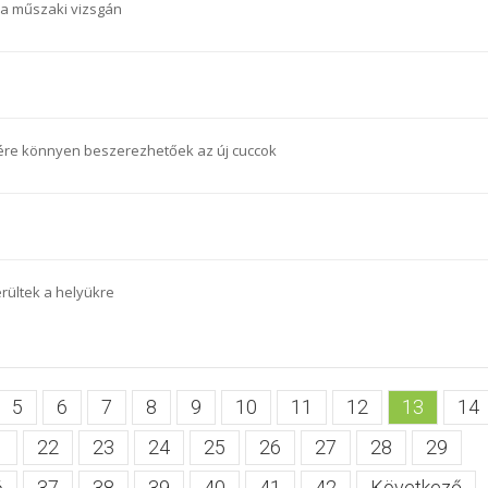
a műszaki vizsgán
re könnyen beszerezhetőek az új cuccok
erültek a helyükre
5
6
7
8
9
10
11
12
13
14
1
22
23
24
25
26
27
28
29
6
37
38
39
40
41
42
Következő