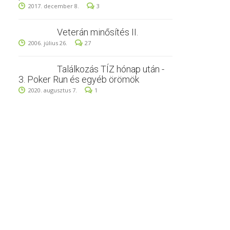
2017. december 8.
3
Veterán minősítés II.
2006. július 26.
27
Találkozás TÍZ hónap után -
3. Poker Run és egyéb örömök
2020. augusztus 7.
1