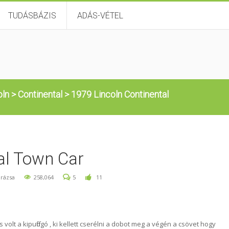
TUDÁSBÁZIS
ADÁS-VÉTEL
oln
>
Continental
>
1979 Lincoln Continental
al Town Car
rázsa
258,064
5
11
as volt a kipuffogó , ki kellett cserélni a dobot meg a végén a csövet hogy