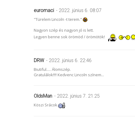
euromaci
- 2022. június 6. 08:07
"Türelem Lincoln -t terem."
Nagyon szép és nagyon jó is lett.
Legyen benne sok örömöd / örömötök!
DRW
- 2022. június 6. 22:46
Biutiful..... Álomszép.
Gratulálok!!!! Kedvenc Lincoln színem...
OldsMan
- 2022. június 7. 21:25
Köszi Srácok