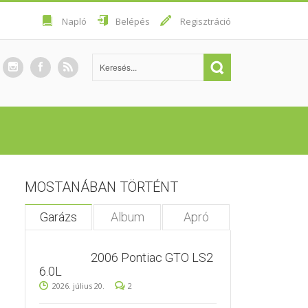
Napló
Belépés
Regisztráció
MOSTANÁBAN TÖRTÉNT
Garázs
Album
Apró
2006 Pontiac GTO LS2
6.0L
2026. július 20.
2