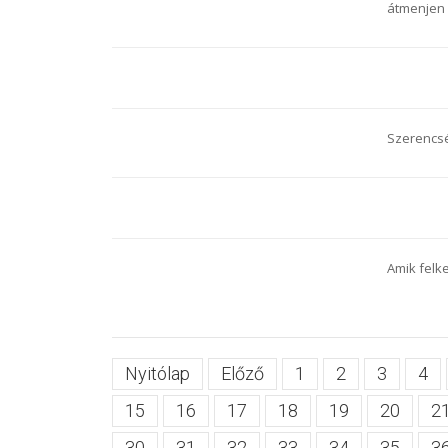
átmenjen 
Szerencsé
Amik felk
Nyitólap
Előző
1
2
3
4
15
16
17
18
19
20
2
30
31
32
33
34
35
3