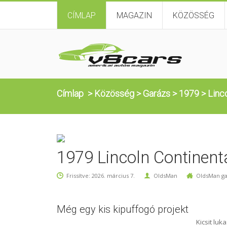
CÍMLAP
MAGAZIN
KÖZÖSSÉG
Címlap
>
Közösség
>
Garázs
>
1979
>
Linc
1979 Lincoln Continent
Frissítve: 2026. március 7.
OldsMan
OldsMan ga
Még egy kis kipuffogó projekt
Kicsit luk