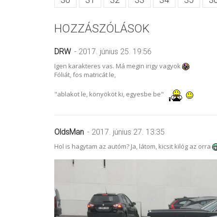
HOZZÁSZÓLÁSOK
DRW
- 2017. június 25. 19:56
Igen karakteres vas. Má megin irigy vagyok
Fóliát, fos matricát le,
"ablakot le, könyököt ki, egyesbe be"
OldsMan
- 2017. június 27. 13:35
Hol is hagytam az autóm? Ja, látom, kicsit kilóg az orra