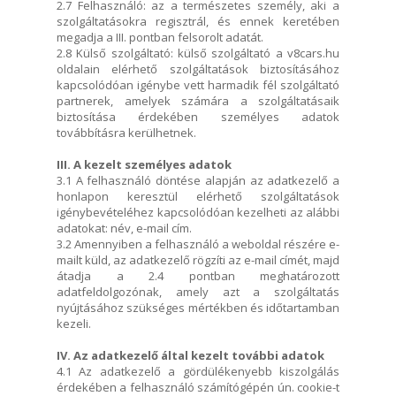
2.7 Felhasználó: az a természetes személy, aki a
szolgáltatásokra regisztrál, és ennek keretében
megadja a III. pontban felsorolt adatát.
2.8 Külső szolgáltató: külső szolgáltató a v8cars.hu
oldalain elérhető szolgáltatások biztosításához
kapcsolódóan igénybe vett harmadik fél szolgáltató
partnerek, amelyek számára a szolgáltatásaik
biztosítása érdekében személyes adatok
továbbításra kerülhetnek.
III. A kezelt személyes adatok
3.1 A felhasználó döntése alapján az adatkezelő a
honlapon keresztül elérhető szolgáltatások
igénybevételéhez kapcsolódóan kezelheti az alábbi
adatokat: név, e-mail cím.
3.2 Amennyiben a felhasználó a weboldal részére e-
mailt küld, az adatkezelő rögzíti az e-mail címét, majd
átadja a 2.4 pontban meghatározott
adatfeldolgozónak, amely azt a szolgáltatás
nyújtásához szükséges mértékben és időtartamban
kezeli.
IV. Az adatkezelő által kezelt további adatok
4.1 Az adatkezelő a gördülékenyebb kiszolgálás
érdekében a felhasználó számítógépén ún. cookie-t