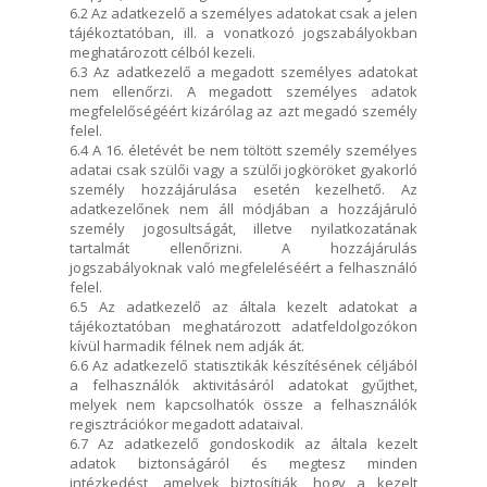
6.2 Az adatkezelő a személyes adatokat csak a jelen
tájékoztatóban, ill. a vonatkozó jogszabályokban
meghatározott célból kezeli.
6.3 Az adatkezelő a megadott személyes adatokat
nem ellenőrzi. A megadott személyes adatok
megfelelőségéért kizárólag az azt megadó személy
felel.
6.4 A 16. életévét be nem töltött személy személyes
adatai csak szülői vagy a szülői jogköröket gyakorló
személy hozzájárulása esetén kezelhető. Az
adatkezelőnek nem áll módjában a hozzájáruló
személy jogosultságát, illetve nyilatkozatának
tartalmát ellenőrizni. A hozzájárulás
jogszabályoknak való megfeleléséért a felhasználó
felel.
6.5 Az adatkezelő az általa kezelt adatokat a
tájékoztatóban meghatározott adatfeldolgozókon
kívül harmadik félnek nem adják át.
6.6 Az adatkezelő statisztikák készítésének céljából
a felhasználók aktivitásáról adatokat gyűjthet,
melyek nem kapcsolhatók össze a felhasználók
regisztrációkor megadott adataival.
6.7 Az adatkezelő gondoskodik az általa kezelt
adatok biztonságáról és megtesz minden
intézkedést, amelyek biztosítják, hogy a kezelt