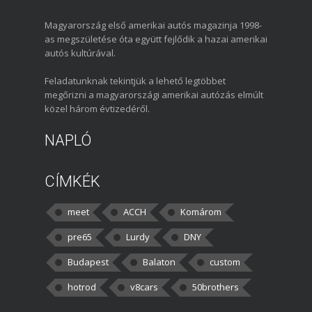
Magyarország első amerikai autós magazinja 1998-
as megszületése óta együtt fejlődik a hazai amerikai
autós kultúrával.
Feladatunknak tekintjük a lehető legtöbbet
megőrizni a magyarországi amerikai autózás elmúlt
közel három évtizedéről.
NAPLÓ
CÍMKÉK
meet
ACCH
Komárom
pre65
Lurdy
DNY
Budapest
Balaton
custom
hotrod
v8cars
50brothers