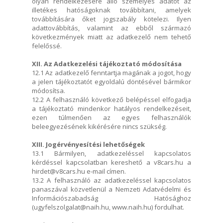
olyan rendelkezésére álló személyes adatot az
illetékes hatóságoknak továbbítani, amelyek
továbbítására őket jogszabály kötelezi. Ilyen
adattovábbítás, valamint az ebből származó
következmények miatt az adatkezelő nem tehető
felelőssé.
XII. Az Adatkezelési tájékoztató módosítása
12.1 Az adatkezelő fenntartja magának a jogot, hogy
a jelen tájékoztatót egyoldalú döntésével bármikor
módosítsa.
12.2 A felhasználó következő belépéssel elfogadja
a tájékoztató mindenkor hatályos rendelkezéseit,
ezen túlmenően az egyes felhasználók
beleegyezésének kikérésére nincs szükség.
XIII. Jogérvényesítési lehetőségek
13.1 Bármilyen, adatkezeléssel kapcsolatos
kérdéssel kapcsolatban kereshető a v8cars.hu a
hirdet@v8cars.hu e-mail címen.
13.2 A felhasználó az adatkezeléssel kapcsolatos
panaszával közvetlenül a Nemzeti Adatvédelmi és
Információszabadság Hatósághoz
(ugyfelszolgalat@naih.hu, www.naih.hu) fordulhat.