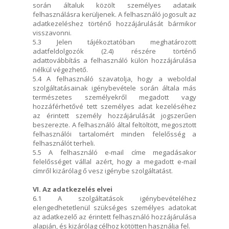
során általuk közölt személyes adataik
felhasználásra kerüljenek. A felhasználó jogosult az
adatkezeléshez történő hozzájárulását bármikor
visszavonni.
5.3 Jelen tájékoztatóban meghatározott
adatfeldolgozók (2.4) részére történő
adattovábbítás a felhasználó külön hozzájárulása
nélkül végezhető.
5.4 A felhasználó szavatolja, hogy a weboldal
szolgáltatásainak igénybevétele során általa más
természetes személyekről megadott vagy
hozzáférhetővé tett személyes adat kezeléséhez
az érintett személy hozzájárulását jogszerűen
beszerezte. A felhasználó által feltöltött, megosztott
felhasználói tartalomért minden felelősség a
felhasználót terheli.
5.5 A felhasználó e-mail címe megadásakor
felelősséget vállal azért, hogy a megadott e-mail
címről kizárólag ő vesz igénybe szolgáltatást.
VI. Az adatkezelés elvei
6.1 A szolgáltatások igénybevételéhez
elengedhetetlenül szükséges személyes adatokat
az adatkezelő az érintett felhasználó hozzájárulása
alapján, és kizárólag célhoz kötötten használja fel.