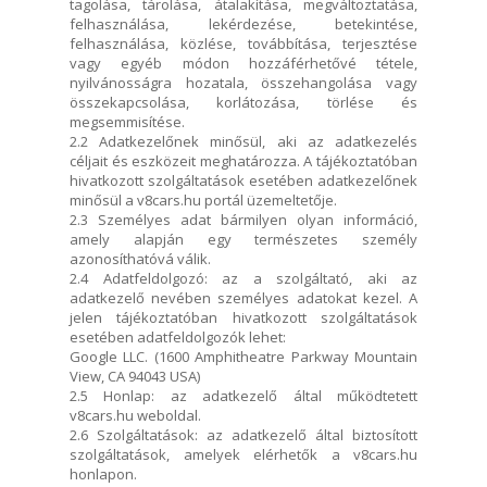
tagolása, tárolása, átalakítása, megváltoztatása,
felhasználása, lekérdezése, betekintése,
felhasználása, közlése, továbbítása, terjesztése
vagy egyéb módon hozzáférhetővé tétele,
nyilvánosságra hozatala, összehangolása vagy
összekapcsolása, korlátozása, törlése és
megsemmisítése.
2.2 Adatkezelőnek minősül, aki az adatkezelés
céljait és eszközeit meghatározza. A tájékoztatóban
hivatkozott szolgáltatások esetében adatkezelőnek
minősül a v8cars.hu portál üzemeltetője.
2.3 Személyes adat bármilyen olyan információ,
amely alapján egy természetes személy
azonosíthatóvá válik.
2.4 Adatfeldolgozó: az a szolgáltató, aki az
adatkezelő nevében személyes adatokat kezel. A
jelen tájékoztatóban hivatkozott szolgáltatások
esetében adatfeldolgozók lehet:
Google LLC. (1600 Amphitheatre Parkway Mountain
View, CA 94043 USA)
2.5 Honlap: az adatkezelő által működtetett
v8cars.hu weboldal.
2.6 Szolgáltatások: az adatkezelő által biztosított
szolgáltatások, amelyek elérhetők a v8cars.hu
honlapon.