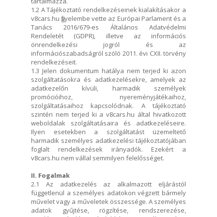
tartalmazza.
1.2 A Tájékoztató rendelkezéseinek kialakításakor a
v8cars.hu figyelembe vette az Európai Parlament és a
Tanács 2016/679-es Általános Adatvédelmi
Rendeletét (GDPR), illetve az információs
önrendelkezési jogról és az
információszabadságról szóló 2011. évi CXII. törvény
rendelkezéseit.
1.3 Jelen dokumentum hatálya nem terjed ki azon
szolgáltatásokra és adatkezelésekre, amelyek az
adatkezelőn kívüli, harmadik személyek
promócióihoz, nyereményjátékaihoz,
szolgáltatásaihoz kapcsolódnak. A tájékoztató
szintén nem terjed ki a v8cars.hu által hivatkozott
weboldalak szolgáltatásaira és adatkezeléseire.
Ilyen esetekben a szolgáltatást üzemeltető
harmadik személyes adatkezelési tájékoztatójában
foglalt rendelkezések irányadók. Ezekért a
v8cars.hu nem vállal semmilyen felelősséget.
II. Fogalmak
2.1 Az adatkezelés az alkalmazott eljárástól
függetlenül a személyes adatokon végzett bármely
művelet vagy a műveletek összessége. A személyes
adatok gyűjtése, rögzítése, rendszerezése,