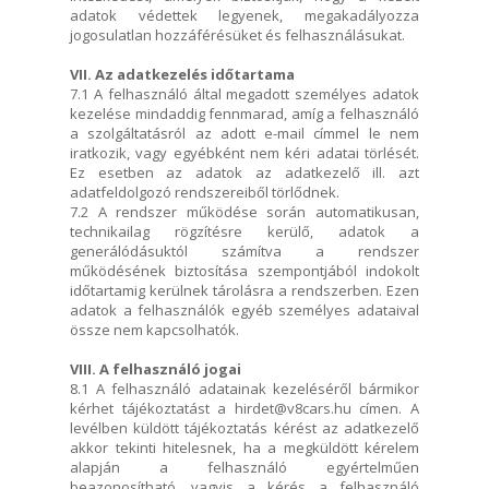
adatok védettek legyenek, megakadályozza
jogosulatlan hozzáférésüket és felhasználásukat.
VII. Az adatkezelés időtartama
7.1 A felhasználó által megadott személyes adatok
kezelése mindaddig fennmarad, amíg a felhasználó
a szolgáltatásról az adott e-mail címmel le nem
iratkozik, vagy egyébként nem kéri adatai törlését.
Ez esetben az adatok az adatkezelő ill. azt
adatfeldolgozó rendszereiből törlődnek.
7.2 A rendszer működése során automatikusan,
technikailag rögzítésre kerülő, adatok a
generálódásuktól számítva a rendszer
működésének biztosítása szempontjából indokolt
időtartamig kerülnek tárolásra a rendszerben. Ezen
adatok a felhasználók egyéb személyes adataival
össze nem kapcsolhatók.
VIII. A felhasználó jogai
8.1 A felhasználó adatainak kezeléséről bármikor
kérhet tájékoztatást a hirdet@v8cars.hu címen. A
levélben küldött tájékoztatás kérést az adatkezelő
akkor tekinti hitelesnek, ha a megküldött kérelem
alapján a felhasználó egyértelműen
beazonosítható, vagyis a kérés a felhasználó