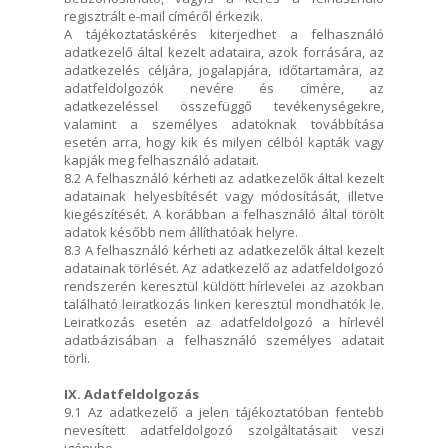
regisztrált e-mail címéről érkezik.
A tájékoztatáskérés kiterjedhet a felhasználó
adatkezelő által kezelt adataira, azok forrására, az
adatkezelés céljára, jogalapjára, időtartamára, az
adatfeldolgozók nevére és címére, az
adatkezeléssel összefüggő tevékenységekre,
valamint a személyes adatoknak továbbítása
esetén arra, hogy kik és milyen célból kapták vagy
kapják meg felhasználó adatait.
8.2 A felhasználó kérheti az adatkezelők által kezelt
adatainak helyesbítését vagy módosítását, illetve
kiegészítését. A korábban a felhasználó által törölt
adatok később nem állíthatóak helyre.
8.3 A felhasználó kérheti az adatkezelők által kezelt
adatainak törlését. Az adatkezelő az adatfeldolgozó
rendszerén keresztül küldött hírlevelei az azokban
található leiratkozás linken keresztül mondhatók le.
Leiratkozás esetén az adatfeldolgozó a hírlevél
adatbázisában a felhasználó személyes adatait
törli.
IX. Adatfeldolgozás
9.1 Az adatkezelő a jelen tájékoztatóban fentebb
nevesített adatfeldolgozó szolgáltatásait veszi
igénybe.