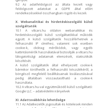
9.2 Az adatfeldolgozó az általa kezelt vagy
feldolgozott adatokat a GDPR által előírt
rendelkezésekkel összhangban rögzíti és kezeli.
X. Webanalitikai és hirdetéskiszolgáló külső
szolgáltatók
10.1 A v8cars.hu oldalon webanalitikai és
hirdetéskiszolgáló külső szolgáltatókkal működik
együtt. A külső szolgáltatók hozzáférhetnek a
felhasználó IP címéhez, valamint sok esetben
cookie-k, clicktag mérőkódok, vagy egyéb
kattintásmérők használatával biztosítják a v8cars.hu
látogatottsági adatainak elemzését, statisztikák
készítését.
A külső szolgáltatók által elhelyezett cookie-k
bármikor törölhetők a felhasználó készülékéről, a
böngésző megfelelő beállításainak kiválasztásával
pedig általában visszautasítható a cookie-k
használata.
10.2 A v8cars.hu-val együttműködő külső szolgáltató:
Google LLC. – adatvédelmi irányelvek
XI. Adattovábbítás lehetősége
11.1 Az Adatkezelők jogosultak és kötelesek minden