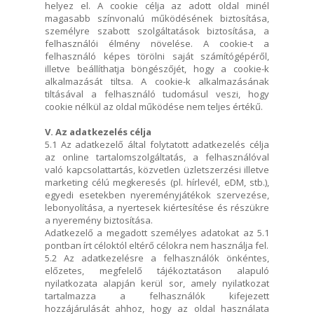
helyez el. A cookie célja az adott oldal minél
magasabb színvonalú működésének biztosítása,
személyre szabott szolgáltatások biztosítása, a
felhasználói élmény növelése. A cookie-t a
felhasználó képes törölni saját számítógépéről,
illetve beállíthatja böngészőjét, hogy a cookie-k
alkalmazását tiltsa. A cookie-k alkalmazásának
tiltásával a felhasználó tudomásul veszi, hogy
cookie nélkül az oldal működése nem teljes értékű.
V. Az adatkezelés célja
5.1 Az adatkezelő által folytatott adatkezelés célja
az online tartalomszolgáltatás, a felhasználóval
való kapcsolattartás, közvetlen üzletszerzési illetve
marketing célú megkeresés (pl. hírlevél, eDM, stb.),
egyedi esetekben nyereményjátékok szervezése,
lebonyolítása, a nyertesek kiértesítése és részükre
a nyeremény biztosítása.
Adatkezelő a megadott személyes adatokat az 5.1
pontban írt céloktól eltérő célokra nem használja fel.
5.2 Az adatkezelésre a felhasználók önkéntes,
előzetes, megfelelő tájékoztatáson alapuló
nyilatkozata alapján kerül sor, amely nyilatkozat
tartalmazza a felhasználók kifejezett
hozzájárulását ahhoz, hogy az oldal használata