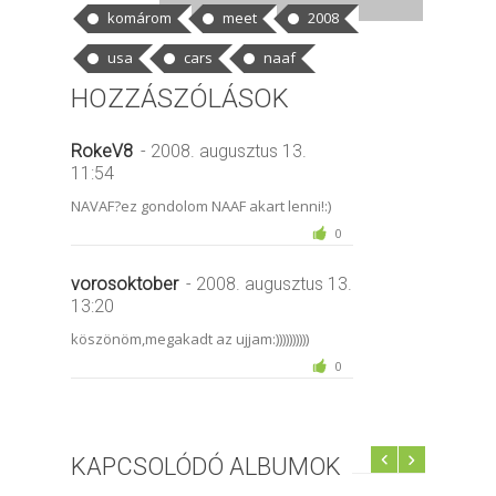
komárom
meet
2008
usa
cars
naaf
HOZZÁSZÓLÁSOK
RokeV8
- 2008. augusztus 13.
11:54
NAVAF?ez gondolom NAAF akart lenni!:)
0
vorosoktober
- 2008. augusztus 13.
13:20
köszönöm,megakadt az ujjam:))))))))))
0
KAPCSOLÓDÓ ALBUMOK