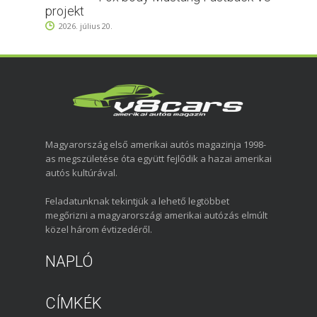
projekt
2026. július 20.
Magyarország első amerikai autós magazinja 1998-
as megszületése óta együtt fejlődik a hazai amerikai
autós kultúrával.
Feladatunknak tekintjük a lehető legtöbbet
megőrizni a magyarországi amerikai autózás elmúlt
közel három évtizedéről.
NAPLÓ
CÍMKÉK