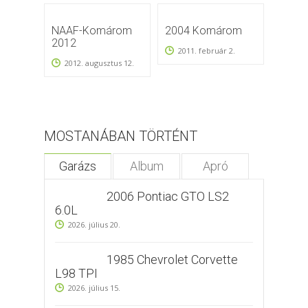
NAAF-Komárom
2004 Komárom
Komá
2012
2011. február 2.
2010
2012. augusztus 12.
MOSTANÁBAN TÖRTÉNT
Garázs
Album
Apró
2006 Pontiac GTO LS2
6.0L
2026. július 20.
1985 Chevrolet Corvette
L98 TPI
2026. július 15.