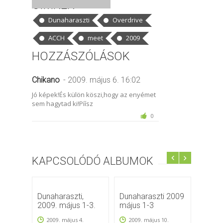
CÍMKÉK
Dunaharaszti
Overdrive
ACCH
meet
2009
HOZZÁSZÓLÁSOK
Chikano
- 2009. május 6. 16:02
Jó képek!És külön köszi,hogy az enyémet
sem hagytad ki!Píísz
0
KAPCSOLÓDÓ ALBUMOK
Dunaharaszti,
Dunaharaszti 2009
Dunah
2009. május 1-3.
május 1-3
2009.
2009. május 4.
2009. május 10.
2009