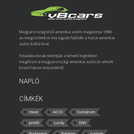
Magyarország első amerikai autós magazinja 1998-
as megszületése óta együtt fejlődik a hazai amerikai
autós kultúrával.
Feladatunknak tekintjük a lehető legtöbbet
megőrizni a magyarországi amerikai autózás elmúlt
közel három évtizedéről.
NAPLÓ
CÍMKÉK
meet
ACCH
Komárom
pre65
Lurdy
DNY
Budapest
Balaton
custom