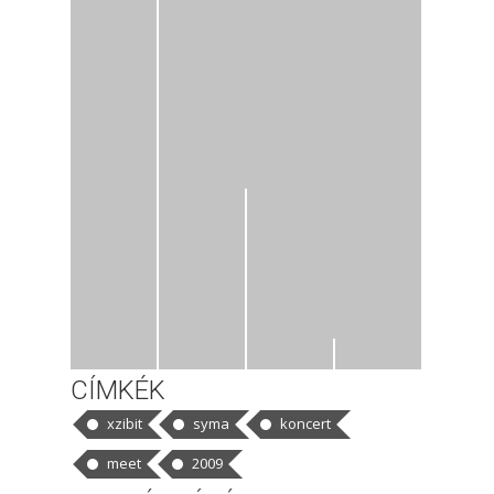
CÍMKÉK
xzibit
syma
koncert
meet
2009