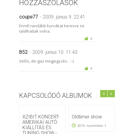
HOZZÁSZÓLÁSOK
coupe77
- 2009. június 9. 22:41
Ennél randább kurvákat keresve se
találhattak volna.
0
B52
- 2009. június 10. 11:43
Velős, de igaz megjegyzés... :-)
0
KAPCSOLÓDÓ ALBUMOK
XZIBIT KONCERT-
Oldtimer show
Lurdy
AMERIKAI AUTÓ
talán
2013. november 1.
KIÁLLÍTÁS ÉS
2008
TUNING SHOW -