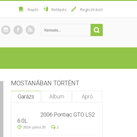
Napló
Belépés
Regisztráció
MOSTANÁBAN TÖRTÉNT
Garázs
Album
Apró
2006 Pontiac GTO LS2
6.0L
2026. július 20.
2