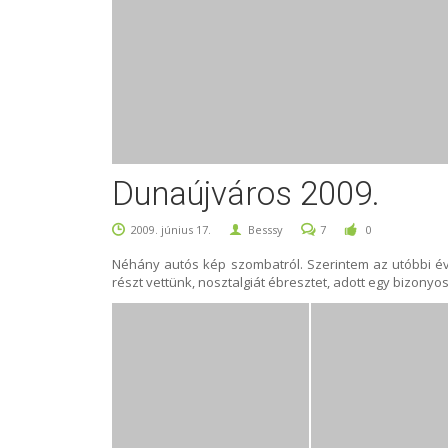
Dunaújváros 2009.
2009. június 17.
Besssy
7
0
Néhány autós kép szombatról. Szerintem az utóbbi éve
részt vettünk, nosztalgiát ébresztet, adott egy bizonyo