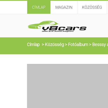
CÍMLAP
MAGAZIN
KÖZÖSSÉG
Címlap
>
Közösség
>
Fotóalbum
>
Besssy 