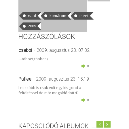
CÍMKÉK
naaf
komárom
meet
2009
HOZZÁSZÓLÁSOK
csabbi
- 2009. augusztus 23. 07:32
....többet,többet:)
0
Puflee
- 2009. augusztus 23. 15:19
Lesz több is csak volt egy kis gond a
feltöltéssel de már megoldódott :D
0
KAPCSOLÓDÓ ALBUMOK