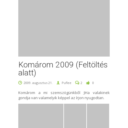
Komárom 2009 (Feltöltés
alatt)
2009. augusztus 21.
Puflee
2
0
Komárom a mi szemszögünkből ;)Ha valakinek
gondja van valamelyik képpel az írjon nyugodtan.