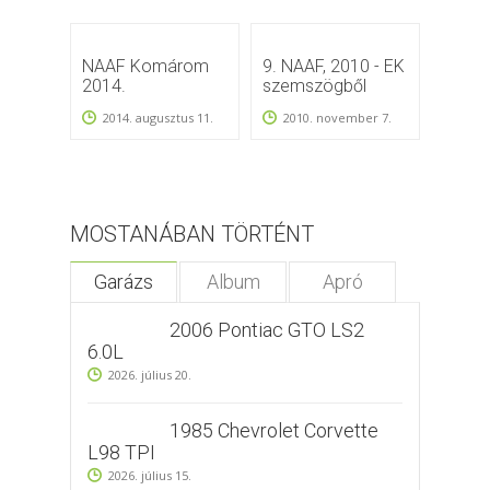
NAAF Komárom
9. NAAF, 2010 - EK
NAAF
2014.
szemszögből
2012
2014. augusztus 11.
2010. november 7.
2012
MOSTANÁBAN TÖRTÉNT
Garázs
Album
Apró
2006 Pontiac GTO LS2
6.0L
2026. július 20.
1985 Chevrolet Corvette
L98 TPI
2026. július 15.