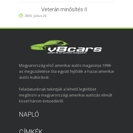
Veterán minősítés II.
2006. július 26.
Magyarország első amerikai autós magazinja 1998-
as megszületése óta együtt fejlődik a hazai amerikai
autós kultúrával.
Feladatunknak tekintjük a lehető legtöbbet
megőrizni a magyarországi amerikai autózás elmúlt
közel három évtizedéről.
NAPLÓ
CÍMKÉK