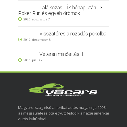
Találkozás TÍZ hónap után - 3.
Poker Run és egyéb örömök
2020. augusztus 7.
Visszatérés a rozsdás pokolba
2017. december 8.
Veterán minősítés II.
2006. július 26.
Magyarország első amerikai autós magazinja 1998-
as megszületése óta együtt fejlődik a hazai amerikai
autós kultúrával.