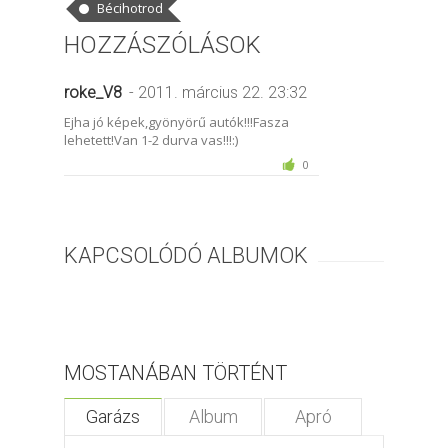
Bécihotrod
HOZZÁSZÓLÁSOK
roke_V8
- 2011. március 22. 23:32
Ejha jó képek,gyönyörű autók!!!Fasza
lehetett!Van 1-2 durva vas!!!:)
0
KAPCSOLÓDÓ ALBUMOK
MOSTANÁBAN TÖRTÉNT
Garázs
Album
Apró