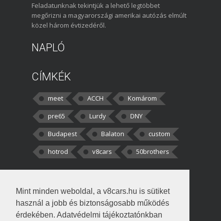
Feladatunknak tekintjük a lehető legtöbbet
megőrizni a magyarországi amerikai autózás elmúlt
közel három évtizedéről.
NAPLÓ
CÍMKÉK
meet
ACCH
Komárom
pre65
Lurdy
DNY
Budapest
Balaton
custom
hotrod
v8cars
50brothers
HOZZÁSZÓLÁSOK
Mint minden weboldal, a v8cars.hu is sütiket
kortisz:
Elszúrtam! Én csak két
használ a jobb és biztonságosabb működés
darabbaal számoltam. Nem tudtam, hogy fél autót,
érdekében. Adatvédelmi tájékoztatónkban