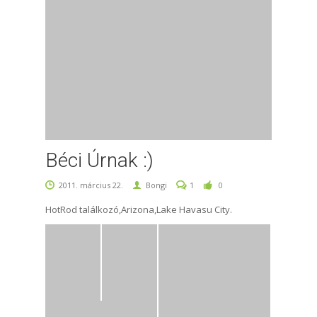
Béci Úrnak :)
2011. március 22.
Bongi
1
0
HotRod találkozó,Arizona,Lake Havasu City.