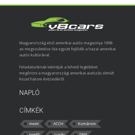
Magyarország első amerikai autós magazinja 1998-
as megszületése óta együtt fejlődik a hazai amerikai
autós kultúrával.
Feladatunknak tekintjük a lehető legtöbbet
megőrizni a magyarországi amerikai autózás elmúlt
közel három évtizedéről.
NAPLÓ
CÍMKÉK
meet
ACCH
Komárom
pre65
Lurdy
DNY