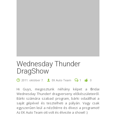
Wednesday Thunder
DragShow
2011. október 7.
EK Auto Team
1
0
Hi Guys, megosztunk néhány képet a floridai
Wednesday Thunder! dragverseny előkészületeiről.
Bárki számára szabad program, bárki odaállhat a
saját gépével és tesztelheti a pályán. Vagy csak
egyszerűen leül a nézőtérre és élvezi a programot!
Az EK Auto Team ott volt és élvezte a showt! :)