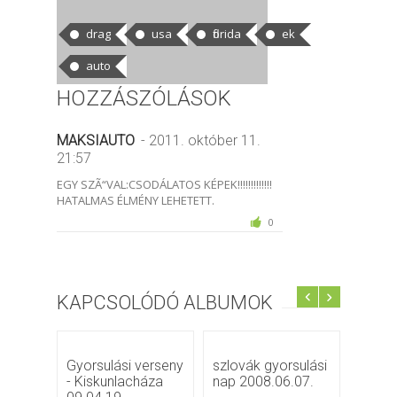
CÍMKÉK
drag
usa
florida
ek
auto
HOZZÁSZÓLÁSOK
MAKSIAUTO
- 2011. október 11.
21:57
EGY SZÃ“VAL:CSODÁLATOS KÉPEK!!!!!!!!!!!!!
HATALMAS ÉLMÉNY LEHETETT.
0
KAPCSOLÓDÓ ALBUMOK
Gyorsulási verseny
szlovák gyorsulási
Hocke
- Kiskunlacháza
nap 2008.06.07.
2009