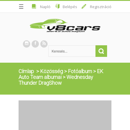
☰
Napló
Belépés
Regisztráció
Címlap
>
Közösség
>
Fotóalbum
>
EK
Auto Team albumai
>
Wednesday
Thunder DragShow