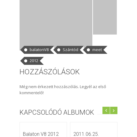
CÍMKÉK
balatonV8
Szántód
meet
2012
HOZZÁSZÓLÁSOK
Még nem érkezett hozzászólás. Legyél az első
kommentelő!
KAPCSOLÓDÓ ALBUMOK
Balaton V8 2012
2011.06.25.
2011 