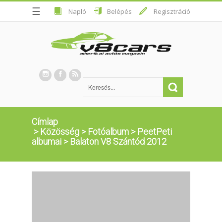
☰
Napló
Belépés
Regisztráció
Címlap
>
Közösség
>
Fotóalbum
>
PeetPeti
albumai
>
Balaton V8 Szántód 2012