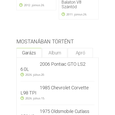
Balaton V8
Rév k
2012. június 26.
Szántód
2011.
2011. június 26.
MOSTANÁBAN TÖRTÉNT
Garázs
Album
Apró
2006 Pontiac GTO LS2
6.0L
2026. július 20.
1985 Chevrolet Corvette
L98 TPI
2026. július 15.
1975 Oldsmobile Cutlass