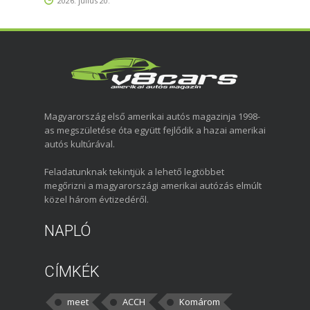
2026. július 20.
Magyarország első amerikai autós magazinja 1998-
as megszületése óta együtt fejlődik a hazai amerikai
autós kultúrával.
Feladatunknak tekintjük a lehető legtöbbet
megőrizni a magyarországi amerikai autózás elmúlt
közel három évtizedéről.
NAPLÓ
CÍMKÉK
meet
ACCH
Komárom