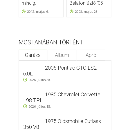
mindig.
Balatonfűzfő '05
Tavas
Hung
2012. május 6.
2008. május 23.
2009.
MOSTANÁBAN TÖRTÉNT
Garázs
Album
Apró
2006 Pontiac GTO LS2
6.0L
2026. július 20.
1985 Chevrolet Corvette
L98 TPI
2026. július 15.
1975 Oldsmobile Cutlass
350 V8