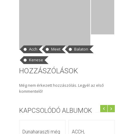
CÍMKÉK
Acch
Meet
Balaton
Kenese
HOZZÁSZÓLÁSOK
Még nem érkezett hozzászólás. Legyél az első
kommentelő!
KAPCSOLÓDÓ ALBUMOK
Dunaharaszti még
ACCH,
2008 