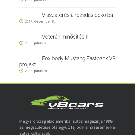
Visszatérés a rozsdás pokolba
2017. december 8.
Veterán minősítés II.
2006. július 26.
Fox body Mustang Fastback V8
projekt
2026. július 20.
Magyarország első amerikai autós magazinja 1998-
as megszületése óta együtt fejlődik a hazai amerikai
autós kultúrával.