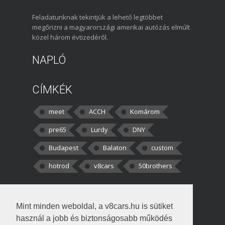
Feladatunknak tekintjük a lehető legtöbbet
megőrizni a magyarországi amerikai autózás elmúlt
közel három évtizedéről.
NAPLÓ
CÍMKÉK
meet
ACCH
Komárom
pre65
Lurdy
DNY
Budapest
Balaton
custom
hotrod
v8cars
50brothers
HOZZÁSZÓLÁSOK
Mint minden weboldal, a v8cars.hu is sütiket
kortisz:
Elszúrtam! Én csak két
használ a jobb és biztonságosabb működés