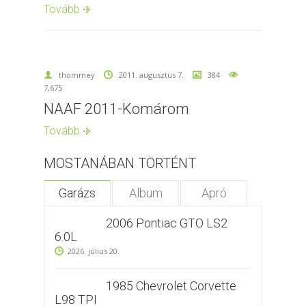
Tovább
thommey
2011. augusztus 7.
384
7,675
NAAF 2011-Komárom
Tovább
MOSTANÁBAN TÖRTÉNT
Garázs
Album
Apró
2006 Pontiac GTO LS2
6.0L
2026. július 20.
1985 Chevrolet Corvette
L98 TPI