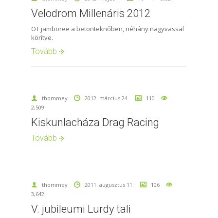
Velodrom Millenáris 2012
OT jamboree a betonteknőben, néhány nagyvassal
körítve.
Tovább
thommey
2012. március 24.
110
2,509
Kiskunlacháza Drag Racing
Tovább
thommey
2011. augusztus 11.
106
3,642
V. jubileumi Lurdy tali