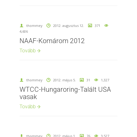
thommey
2012. augusztus 12.
371
4,606
NAAF-Komárom 2012
Tovább
thommey
2012. május 5.
31
1,327
WTCC-Hungaroring-Talált USA
vasak
Tovább
thommey
2012. május 1.
76
3,527