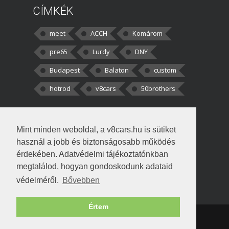
CÍMKÉK
meet
ACCH
Komárom
pre65
Lurdy
DNY
Budapest
Balaton
custom
hotrod
v8cars
50brothers
HOZZÁSZÓLÁSOK
Mint minden weboldal, a v8cars.hu is sütiket
kortisz:
Elszúrtam! Én csak két
használ a jobb és biztonságosabb működés
darabbaal számoltam. Nem tudtam, hogy fél autót,
érdekében. Adatvédelmi tájékoztatónkban
megtalálod, hogyan gondoskodunk adataid
Béke:
Tényleg nagyon jó kérdés volt
védelméről.
Bővebben
!fasza Örültem is nagyon, amikor
Értem
Copyright © 1998-2026 v8cars.hu
T
|
|
Szerzői jogok
|
Adatkezelés
Napló