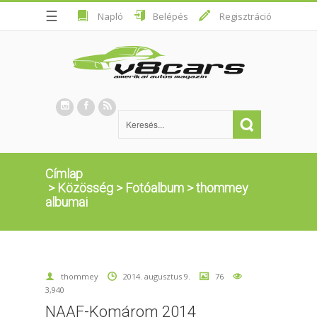
☰
Napló
Belépés
Regisztráció
Címlap
>
Közösség
>
Fotóalbum
>
thommey
albumai
thommey
2014. augusztus 9.
76
3,940
NAAF-Komárom 2014