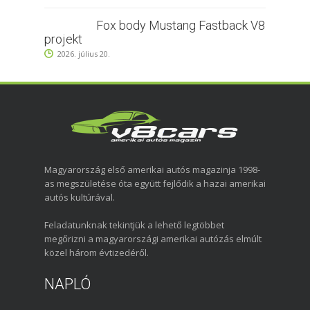
Fox body Mustang Fastback V8
projekt
2026. július 20.
Magyarország első amerikai autós magazinja 1998-
as megszületése óta együtt fejlődik a hazai amerikai
autós kultúrával.
Feladatunknak tekintjük a lehető legtöbbet
megőrizni a magyarországi amerikai autózás elmúlt
közel három évtizedéről.
NAPLÓ