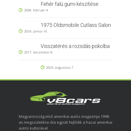
Fehér falú gumi készítése
2008. február 4.
1975 Oldsmobile Cutlass Salon
2026. június 16.
Visszatérés a rozsdás pokolba
2017. december 8.
2026. augusztus 7.
Magyarország első amerikai autós magazinja 1998-
as megszületése óta együtt fejlődik a hazai amerikai
autós kultúrával.