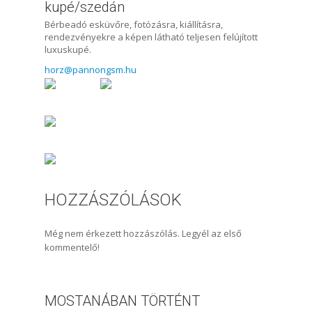
kupé/szedán
Bérbeadó esküvőre, fotózásra, kiállításra,
rendezvényekre a képen látható teljesen felújított
luxuskupé.
horz@pannongsm.hu
HOZZÁSZÓLÁSOK
Még nem érkezett hozzászólás. Legyél az első
kommentelő!
MOSTANÁBAN TÖRTÉNT