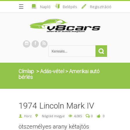
☰
Napló
Belépés
Regisztráció
Címlap
>
Adás-vétel
>
Amerikai autó
bérlés
1974 Lincoln Mark IV
Horz
Nógrád megye
4,085
0
0
ötszemélyes arany kétajtós