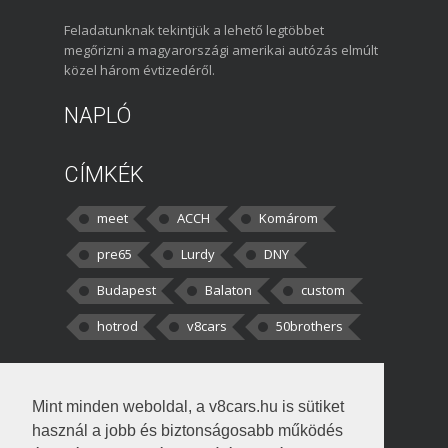
Feladatunknak tekintjük a lehető legtöbbet
megőrizni a magyarországi amerikai autózás elmúlt
közel három évtizedéről.
NAPLÓ
CÍMKÉK
meet
ACCH
Komárom
pre65
Lurdy
DNY
Budapest
Balaton
custom
hotrod
v8cars
50brothers
HOZZÁSZÓLÁSOK
Mint minden weboldal, a v8cars.hu is sütiket
kortisz:
Elszúrtam! Én csak két
használ a jobb és biztonságosabb működés
darabbaal számoltam. Nem tudtam, hogy fél autót,