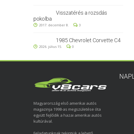
Visszatérés a rozsdás
pokolba
2017. december 8.
3
1985 Chevrolet Corvette C4
2026. július 15.
0
NAP
Magyarország első amerikai autós
magazinja 1998-as megszületése óta
együtt fejlődik a hazai amerikai autós
kultúrával.
Feladatunknak tekintjük a lehető