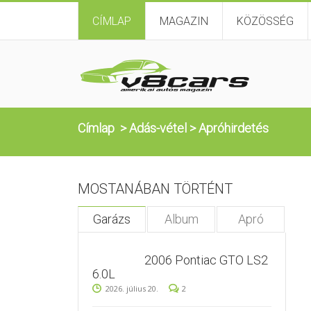
CÍMLAP
MAGAZIN
KÖZÖSSÉG
Címlap
>
Adás-vétel
>
Apróhirdetés
MOSTANÁBAN TÖRTÉNT
Garázs
Album
Apró
2006 Pontiac GTO LS2
6.0L
2026. július 20.
2