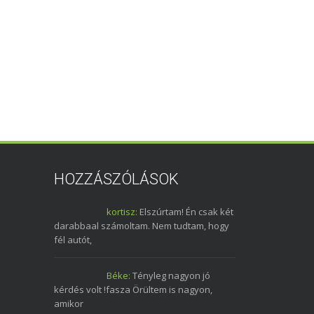
HOZZÁSZÓLÁSOK
kortisz:
Elszúrtam! Én csak két
darabbaal számoltam. Nem tudtam, hogy
fél autót,
Béke:
Tényleg nagyon jó
kérdés volt !fasza Örültem is nagyon,
amikor