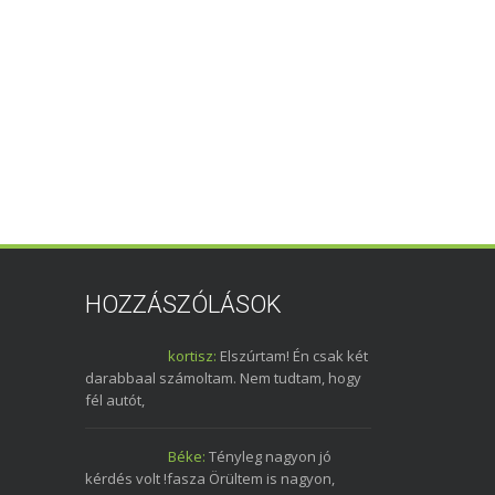
HOZZÁSZÓLÁSOK
kortisz:
Elszúrtam! Én csak két
darabbaal számoltam. Nem tudtam, hogy
fél autót,
Béke:
Tényleg nagyon jó
kérdés volt !fasza Örültem is nagyon,