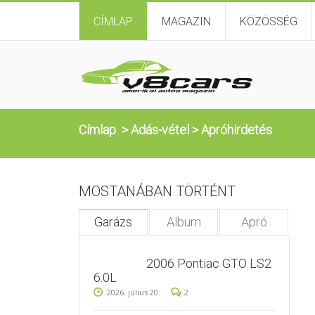
CÍMLAP
MAGAZIN
KÖZÖSSÉG
Címlap
>
Adás-vétel
>
Apróhirdetés
MOSTANÁBAN TÖRTÉNT
Garázs
Album
Apró
2006 Pontiac GTO LS2
6.0L
2026. július 20.
2