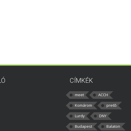
LÓ
CÍMKÉK
meet
ACCH
Komárom
pre65
Lurdy
DNY
Budapest
Balaton