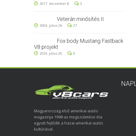
2017. december 8.
3
Veterán minősítés II.
2006. július 26.
27
Fox body Mustang Fastback
V8 projekt
2026. július 20.
0
NAP
Magyarország első amerikai autós
magazinja 1998-as megszületése óta
együtt fejlődik a hazai amerikai autós
kultúrával.