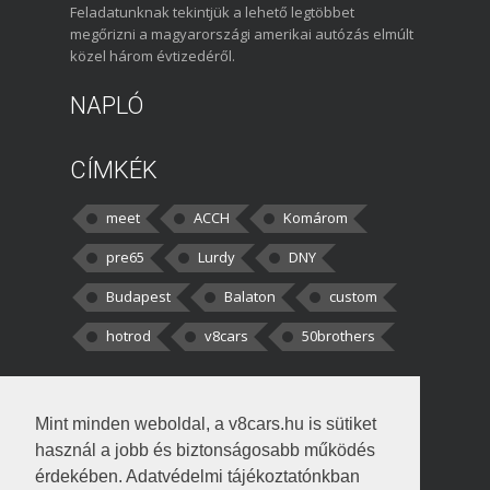
Feladatunknak tekintjük a lehető legtöbbet
megőrizni a magyarországi amerikai autózás elmúlt
közel három évtizedéről.
NAPLÓ
CÍMKÉK
meet
ACCH
Komárom
pre65
Lurdy
DNY
Budapest
Balaton
custom
hotrod
v8cars
50brothers
HOZZÁSZÓLÁSOK
Mint minden weboldal, a v8cars.hu is sütiket
kortisz:
Elszúrtam! Én csak két
használ a jobb és biztonságosabb működés
darabbaal számoltam. Nem tudtam, hogy fél autót,
érdekében. Adatvédelmi tájékoztatónkban