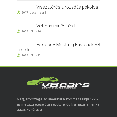
Visszatérés a rozsdás pokolba
2017. december 8.
Veterán minősítés II.
2006. július 26.
Fox body Mustang Fastback V8
projekt
2026. július 20.
Magyarország első amerikai autós magazinja 1998-
as megszületése óta együtt fejlődik a hazai amerikai
autós kultúrával.