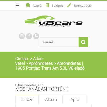
☰
Napló
Belépés
Regisztráció
Címlap
>
Adás-
vétel
>
Apróhirdetés
>
Apróhirdetés |
1985 Pontiac Trans Am 5.0L V8 eladó
Hibás hirdetési kód!
MOSTANÁBAN TÖRTÉNT
Garázs
Album
Apró