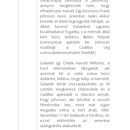
fővárosába, Detroitba. A „Motorcity”
annyira megtetszett neki, hogy
elhatározta: marad. Egy bizonyos Frank
Johnson nevű úriember talán ekkor
követte el élete legnagyobb hibáját, az
állást kereső Galambot ugyanis
bizalmatlanul fogadta, s a mérnök által
kért húsz dolláros fizetés helyett
tizennyolcat ajánlott. Mr. Johnson
ezidőtájt a Cadillac cég
szerszámtervezéséért feleltâ€¦
Galamb így Childe Harold Willshez, a
Ford mérnökéhez látogatott, aki
azonnal fel is vette volna húsz
dollárért, feltéve, hogy kilép a Harristől.
Galamb tehát visszautasította az őt
szintén megkereső Oldsmobile és a
Cadillac ajánlatát is (dacára annak,
hogy Johnson, aki később a Lincoln
főmérnöke lett, most már vígan
megadta volna a kért árat), 1905.
december 11-én belépett a Fordhoz, és
ezzel eldöntötte az amerikai
autógyártás alakulását.