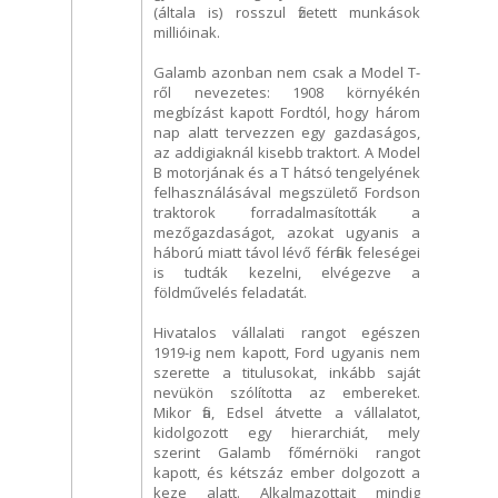
(általa is) rosszul fizetett munkások
millióinak.
Galamb azonban nem csak a Model T-
ről nevezetes: 1908 környékén
megbízást kapott Fordtól, hogy három
nap alatt tervezzen egy gazdaságos,
az addigiaknál kisebb traktort. A Model
B motorjának és a T hátsó tengelyének
felhasználásával megszülető Fordson
traktorok forradalmasították a
mezőgazdaságot, azokat ugyanis a
háború miatt távol lévő férfiak feleségei
is tudták kezelni, elvégezve a
földművelés feladatát.
Hivatalos vállalati rangot egészen
1919-ig nem kapott, Ford ugyanis nem
szerette a titulusokat, inkább saját
nevükön szólította az embereket.
Mikor fia, Edsel átvette a vállalatot,
kidolgozott egy hierarchiát, mely
szerint Galamb főmérnöki rangot
kapott, és kétszáz ember dolgozott a
keze alatt. Alkalmazottait mindig