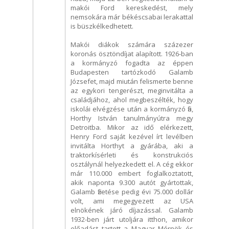
makói Ford kereskedést, mely
nemsokára már békéscsabai lerakattal
is büszkélkedhetett.
Makói diákok számára százezer
koronás ösztöndíjat alapított. 1926-ban
a kormányzó fogadta az éppen
Budapesten tartózkodó Galamb
Józsefet, majd miután felismerte benne
az egykori tengerészt, meginvitálta a
családjához, ahol megbeszélték, hogy
iskolái elvégzése után a kormányzó fia,
Horthy István tanulmányútra megy
Detroitba. Mikor az idő elérkezett,
Henry Ford saját kezével írt levélben
invitálta Horthyt a gyárába, aki a
traktorkísérleti és konstrukciós
osztálynál helyezkedett el. A cég ekkor
már 110.000 embert foglalkoztatott,
akik naponta 9.300 autót gyártottak,
Galamb fizetése pedig évi 75.000 dollár
volt, ami megegyezett az USA
elnökének járó díjazással. Galamb
1932-ben járt utoljára itthon, amikor
előadást tartott a Magyar Mérnök és