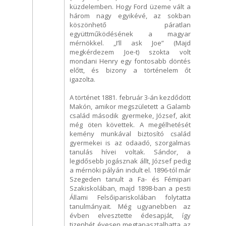
küzdelemben. Hogy Ford üzeme vált a
három nagy egyikévé, az sokban
köszönhető páratlan
együttműködésének a magyar
mérnökkel. „I’ll ask Joe” (Majd
megkérdezem Joe-t) szokta volt
mondani Henry egy fontosabb döntés
előtt, és bizony a történelem őt
igazolta.
A történet 1881. február 3-án kezdődött
Makón, amikor megszületett a Galamb
család második gyermeke, József, akit
még öten követtek. A megélhetését
kemény munkával biztosító család
gyermekei is az odaadó, szorgalmas
tanulás hívei voltak. Sándor, a
legidősebb jogásznak állt, József pedig
a mérnöki pályán indult el. 1896-tól már
Szegeden tanult a Fa- és Fémipari
Szakiskolában, majd 1898-ban a pesti
Állami Felsőipariskolában folytatta
tanulmányait. Még ugyanebben az
évben elvesztette édesapját, így
tizenhét évesen megtapasztalhatta az