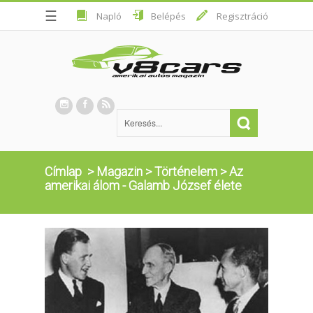
☰
Napló
Belépés
Regisztráció
Címlap
>
Magazin
>
Történelem
>
Az
amerikai álom - Galamb József élete