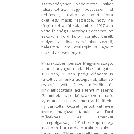
szenvedélyesen védelmezte, mikor
felszólították, hogy bocsásson el
néhányat, inkább átcsoportosította
őket egy másik részlegbe, hogy ne
tűnjön fel a túl sok ember. 1917-ben
vette feleségül Dorothy Beckhamet, az
esküvőre Ford külön vonatot bérelt,
melyen az összes vállalati vezető,
beleértve Ford családját is, együtt
utazott az eseményre.
Mindeközben persze Magyarországot
sem hanyagolta el. Hazalátogatott
1911-ben, ’13-ban pedig előadást is
tartott az amerikai autóiparról. Jellemző
reakció volt Fejes mérnök úr
kinyilatkoztatása, aki a tényt, miszerint
Galambék napi kétszázötven autót
gyártottak, "tipikus amerikai blöffnek"
nyilvánította. Öccsét, Jánost két évre
kivitte magával tanulni a Ford
művekhez. Az amerikai
állampolgárságot 1915-ben kapta meg.
1921-ben hat Fordson traktort küldött
haza, majd ’22-ben segített beindítani a