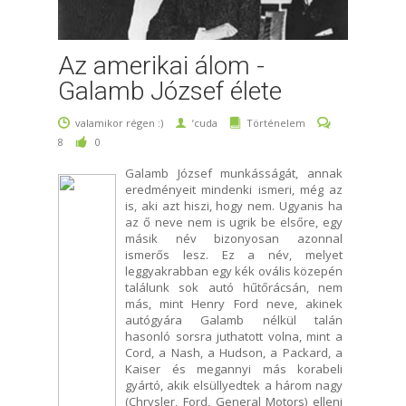
Az amerikai álom -
Galamb József élete
valamikor régen :)
’cuda
Történelem
8
0
Galamb József munkásságát, annak
eredményeit mindenki ismeri, még az
is, aki azt hiszi, hogy nem. Ugyanis ha
az ő neve nem is ugrik be elsőre, egy
másik név bizonyosan azonnal
ismerős lesz. Ez a név, melyet
leggyakrabban egy kék ovális közepén
találunk sok autó hűtőrácsán, nem
más, mint Henry Ford neve, akinek
autógyára Galamb nélkül talán
hasonló sorsra juthatott volna, mint a
Cord, a Nash, a Hudson, a Packard, a
Kaiser és megannyi más korabeli
gyártó, akik elsüllyedtek a három nagy
(Chrysler, Ford, General Motors) elleni