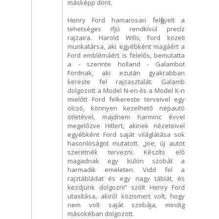
másképp dönt.
Henry Ford hamarosan felfigyelt a
tehetséges ifjú rendkívül precíz
rajzaira. Harold Wills, Ford közeli
munkatársa, aki egyébként magáért a
Ford emblémáért is felelős, bemutatta
a - szerinte holland - Galambot
Fordnak, aki ezután gyakrabban
kereste fel rajzasztalát. Galamb
dolgozott a Model N-en és a Model K-n
mielőtt Ford felkereste terveivel egy
olcsó, könnyen kezelhető népautó
ötletével, majdnem harminc évvel
megelőzve Hitlert, akinek nézeteivel
egyébként Ford saját világlátása sok
hasonlóságot mutatott. „Joe, új autót
szeretnék tervezni. Készíts elő
magadnak egy külön szobát a
harmadik emeleten. Vidd fel a
rajztábládat és egy nagy táblát, és
kezdjünk dolgozni” szólt Henry Ford
utasítása, akiről közismert volt, hogy
nem volt saját szobája, mindig
másokéban dolgozott.