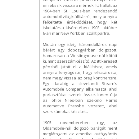
emlékszik vissza a mérnök. Itt hallott az
1904-ben St. Louis-ban rendezendő
automobil világkiállításról, mely annyira
felkeltette érdeklődését, hogy két
iskolatársa kíséretében 1903. október
6-án már New Yorkban szállt partra.
Miután egy ideig háromdolláros napi
bérért egy dobozgyárban dolgozott,
hamarosan a Westinghouse-nál kötött
ki, mint szerszámkészítő. Az itt keresett
pénzből jutott el a kiállításra, amely
annyira lenyűgözte, hogy elhatározta,
nem megy vissza az öreg kontinensre.
Egy darabig a clevelandi Stearn’s
Automobile Company alkalmazta, ahol
porlasztókat szerelt össze. Innen útja
az ohioi Niles-ban székelő Harris
Automotive Pressbe vezetett, ahol
szerszámokat készített.
1905. novemberében egy, az
Oldsmobile-nál dolgozó barátját ment
meglátogatni az amerikai autógyártás