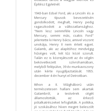
Építész Egyletnél.
1943-ban Edsel Ford, aki a Lincoln és a
Mercury típusok bevezetésén
gondolkodott, meghalt, Henry pedig
ragaszkodott a változatlansághoz.
"Nem lesz semmiféle Lincoln vagy
Mercury, semmi más, csakis Ford"
jelentette ki Henry bácsi, amivel viszont
unokája, Henry II nem értett egyet.
Galamb, aki az alapítóhoz mindvégig
hűséges volt, két tűz közé szorult.
Talán ez is közrejátszott az év végén
bekövetkezett szívrohamában,
melyből felépülve, 39 év munkaviszony
után kérte nyugdíjaztatását. 1955.
december 4-én hunyt el Detroitban.
Itthon a II. Világháború után
természetesen hallani sem akartak
Galambról, a testvérek cégét
államosították, az érkező
pótalkatrészeket lefoglalták. A politika,
jó szokásához híven megint beleszólt