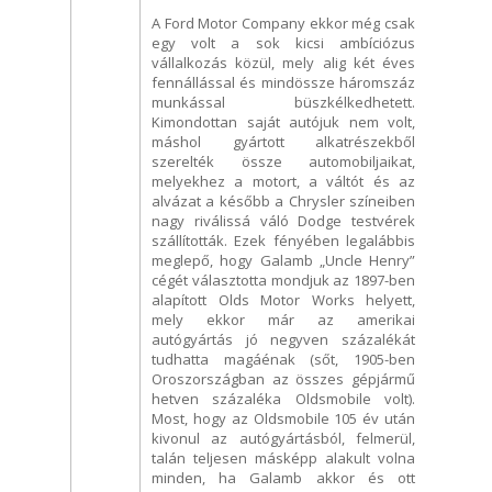
A Ford Motor Company ekkor még csak
egy volt a sok kicsi ambíciózus
vállalkozás közül, mely alig két éves
fennállással és mindössze háromszáz
munkással büszkélkedhetett.
Kimondottan saját autójuk nem volt,
máshol gyártott alkatrészekből
szerelték össze automobiljaikat,
melyekhez a motort, a váltót és az
alvázat a később a Chrysler színeiben
nagy riválissá váló Dodge testvérek
szállították. Ezek fényében legalábbis
meglepő, hogy Galamb „Uncle Henry”
cégét választotta mondjuk az 1897-ben
alapított Olds Motor Works helyett,
mely ekkor már az amerikai
autógyártás jó negyven százalékát
tudhatta magáénak (sőt, 1905-ben
Oroszországban az összes gépjármű
hetven százaléka Oldsmobile volt).
Most, hogy az Oldsmobile 105 év után
kivonul az autógyártásból, felmerül,
talán teljesen másképp alakult volna
minden, ha Galamb akkor és ott