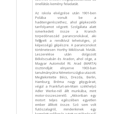
önellátás kemény feladatát.
Az iskola elvégzése után 1901-ben
Polába vonult be a
haditengerészethez, ahol gépkezelői
tanfolyamot végzett. Szolgálata alatt
ismerkedett össze a Kranich
torpedónaszád parancsnokával, aki
felfigyelt a rendkívül tehetséges, jó
képességű gépészre. A parancsnokot
történetesen Horthy Miklósnak hívták.
Leszerelése után dolgozott
Békéscsabán és Aradon, ahol cége, a
Magyar Automobil Rt. Arad (MARTA)
ösztöndíját elnyerve 1903-ban
tanulmányútra Németországba utazott.
Megtekintette Bécs, Drezda, Berlin,
Hamburg, Bréma nagy gépgyárait,
végül a Frankfurt-am-Main székhelyű
Adler Werke-nél állt munkába, mint
motor-összeszerelő. „Akkoriban egy
motort teljes egészében egyetlen
ember állított össze. Szó sem volt
futószalagról, mindenkinek egy
komplett erőforrás jutott osztályrészül”