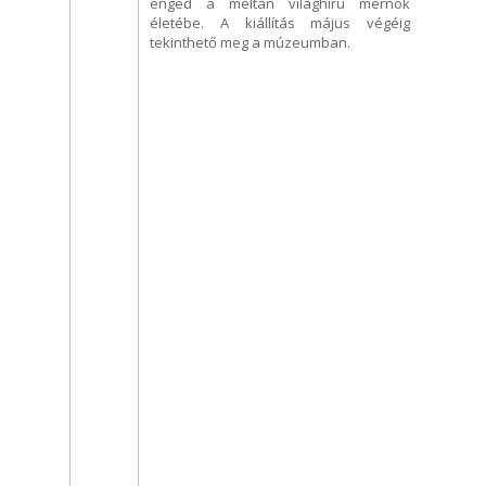
enged a méltán világhírű mérnök
életébe. A kiállítás május végéig
tekinthető meg a múzeumban.