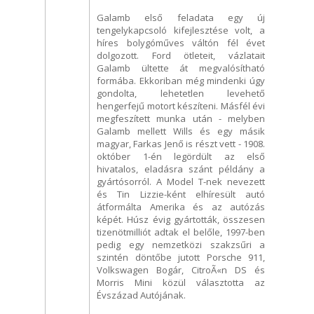
Galamb első feladata egy új
tengelykapcsoló kifejlesztése volt, a
híres bolygóműves váltón fél évet
dolgozott. Ford ötleteit, vázlatait
Galamb ültette át megvalósítható
formába. Ekkoriban még mindenki úgy
gondolta, lehetetlen levehető
hengerfejű motort készíteni. Másfél évi
megfeszített munka után - melyben
Galamb mellett Wills és egy másik
magyar, Farkas Jenő is részt vett - 1908.
október 1-én legördült az első
hivatalos, eladásra szánt példány a
gyártósorról. A Model T-nek nevezett
és Tin Lizzie-ként elhíresült autó
átformálta Amerika és az autózás
képét. Húsz évig gyártották, összesen
tizenötmilliót adtak el belőle, 1997-ben
pedig egy nemzetközi szakzsűri a
szintén döntőbe jutott Porsche 911,
Volkswagen Bogár, CitroÃ«n DS és
Morris Mini közül választotta az
Évszázad Autójának.