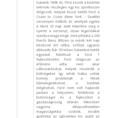
Galamb 1908. és 1914. között a kísérleti
mérnöki részlegen egy kis sportkocsin
dolgozott, melyek közül kettőt Ford a
Coast to Coast (New York - Seattle)
versenyen indított, és amelyek egyike
a távot 23 nap alatt teljesítve meg is
nyerte a versenyt, olyan legendákat
utasítva maga mögé, mint például a 200
lóerős Benz Blitzen (a másik két nap
késéssel ért célba, sofőrje ugyanis
eltévedt). Bár 1914-ben Galambot tették
egyedüli felelőssé a Ford T
fejlesztéséért, Ford világosan az
értésére adta: nem akar
változtatásokat, melyek növelnék a
költségeket. Így tehát hiába voltak
komoly problémák a fékek
túlmelegedésével, a betétek
elégésével, Ford nem volt hajlandó
javítani a helyzeten, feláldozta a
biztonságot és a fejlesztést a
gazdaságosság oltárán. Miközben
vagyona elképzelhetetlen
magasságokba szökött, tovább
gyártotta az igénytelen kis autót az