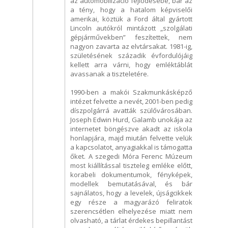
az automobilizáció fejlődésébe, bár az
a tény, hogy a hatalom képviselői
amerikai, köztük a Ford által gyártott
Lincoln autókról mintázott „szolgálati
gépjárművekben” feszítettek, nem
nagyon zavarta az elvtársakat. 1981-ig,
születésének századik évfordulójáig
kellett arra várni, hogy emléktáblát
avassanak a tiszteletére.
1990-ben a makói Szakmunkásképző
intézet felvette a nevét, 2001-ben pedig
díszpolgárrá avatták szülővárosában.
Joseph Edwin Hurd, Galamb unokája az
internetet böngészve akadt az iskola
honlapjára, majd miután felvette velük
a kapcsolatot, anyagiakkal is támogatta
őket. A szegedi Móra Ferenc Múzeum
most kiállítással tiszteleg emléke előtt,
korabeli dokumentumok, fényképek,
modellek bemutatásával, és bár
sajnálatos, hogy a levelek, újságcikkek
egy része a magyarázó feliratok
szerencsétlen elhelyezése miatt nem
olvasható, a tárlat érdekes bepillantást