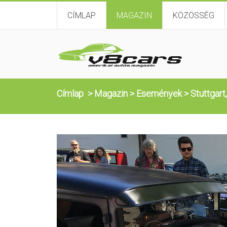
CÍMLAP
MAGAZIN
KÖZÖSSÉG
Címlap
>
Magazin
>
Események
>
Stuttgart