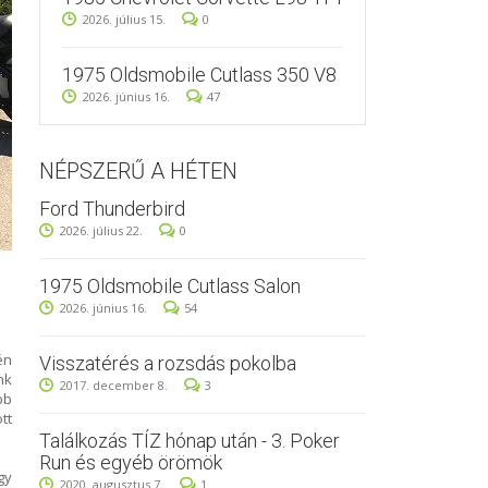
2026. július 15.
0
1975 Oldsmobile Cutlass 350 V8
2026. június 16.
47
NÉPSZERŰ A HÉTEN
Ford Thunderbird
2026. július 22.
0
1975 Oldsmobile Cutlass Salon
2026. június 16.
54
én
Visszatérés a rozsdás pokolba
nk
2017. december 8.
3
bb
tt
Találkozás TÍZ hónap után - 3. Poker
Run és egyéb örömök
gy
2020. augusztus 7.
1