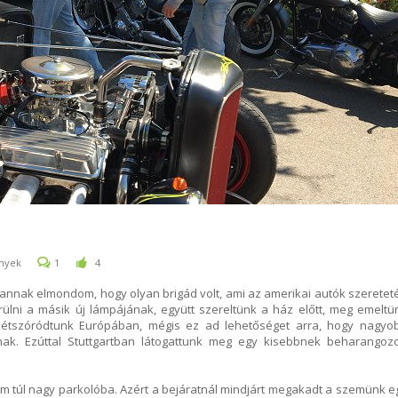
nyek
1
4
m, annak elmondom, hogy olyan brigád volt, ami az amerikai autók szeretet
rülni a másik új lámpájának, együtt szereltünk a ház előtt, meg emeltü
zétszóródtunk Európában, mégis ez ad lehetőséget arra, hogy nagyo
ak. Ezúttal Stuttgartban látogattunk meg egy kisebbnek beharangozo
nem túl nagy parkolóba. Azért a bejáratnál mindjárt megakadt a szemünk e