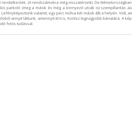
 rendelkeztek. (A rendszámokra még visszatérünk). De Németországban
 kis parkoló (meg a másik és még a környező utcák is) szempillantás ala
 Lefényképeztünk valamit, egy perc múlva két másik állt a helyén. Volt, am
loból annyit láttunk, amennyit itt ti is, Kortisz legnagyobb bánatára. A kép
andó fotós tudással.