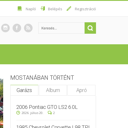
Napló
Belépés
Regisztráció
MOSTANÁBAN TÖRTÉNT
Garázs
Album
Apró
2006 Pontiac GTO LS2 6.0L
2026. július 20.
2
1985 Chevrolet Corvette L98 TPI