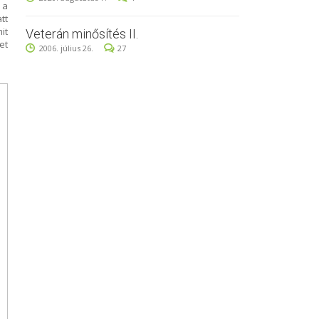
 a
tt
it
Veterán minősítés II.
et
2006. július 26.
27