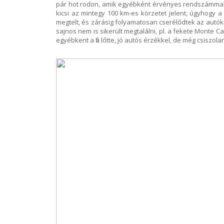
pár hot rodon, amik egyébként érvényes rendszámmal
kicsi az mintegy 100 km-es körzetet jelent, úgyhogy a
megtelt, és zárásig folyamatosan cserélődtek az autók.
sajnos nem is sikerült megtalálni, pl. a fekete Monte Car
egyébkent a fia lőtte, jó autós érzékkel, de még csiszol