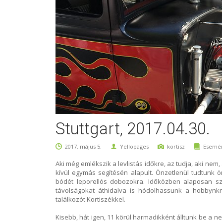
Stuttgart, 2017.04.30.
2017. május 5.
Yellopages
kortisz
Esemé
Aki még emlékszik a levlistás időkre, az tudja, aki ne
kívül egymás segítésén alapult. Önzetlenül tudtunk ö
bódét leporellós dobozokra. Időközben alaposan s
távolságokat áthidalva is hódolhassunk a hobbynkn
találkozót Kortiszékkel.
Kisebb, hát igen, 11 körül harmadikként álltunk be a 