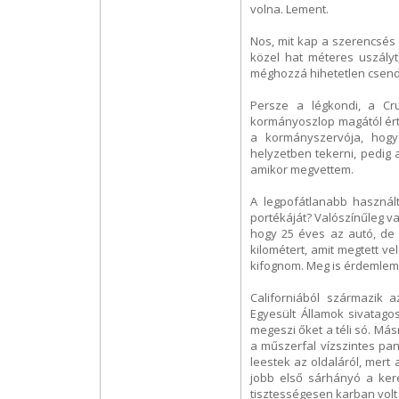
volna. Lement.
Nos, mit kap a szerencsés 
közel hat méteres uszályt
méghozzá hihetetlen csend
Persze a légkondi, a Cr
kormányoszlop magától érte
a kormányszervója, hogy 
helyzetben tekerni, pedig a
amikor megvettem.
A legpofátlanabb használ
portékáját? Valószínűleg v
hogy 25 éves az autó, de 
kilométert, amit megtett vel
kifognom. Meg is érdemlem,
Californiából származik a
Egyesült Államok sivatag
megeszi őket a téli só. Más
a műszerfal vízszintes pan
leestek az oldaláról, mert
jobb első sárhányó a ker
tisztességesen karban volt 