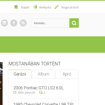
Napló
Belépés
Regisztráció
MOSTANÁBAN TÖRTÉNT
Garázs
Album
Apró
2006 Pontiac GTO LS2 6.0L
2026. július 20.
2
1985 Chevrolet Corvette L98 TPI