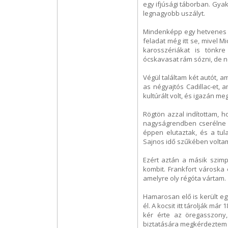
egy ifjúsági táborban. Gya
legnagyobb uszályt.
Mindenképp egy hetvenes év
feladat még itt se, mivel 
karosszériákat is tönkr
ócskavasat rám sózni, de
Végül találtam két autót, a
as négyajtós Cadillac-et, a
kultúrált volt, és igazán m
Rögtön azzal indítottam, h
nagyságrendben cserélne g
éppen elutaztak, és a tul
Sajnos idő szűkében volta
Ezért aztán a másik szim
kombit. Frankfort városka 
amelyre oly régóta vártam.
Hamarosan elő is került eg
él. A kocsit itt tárolják má
kér érte az öregasszony,
biztatására megkérdeztem h