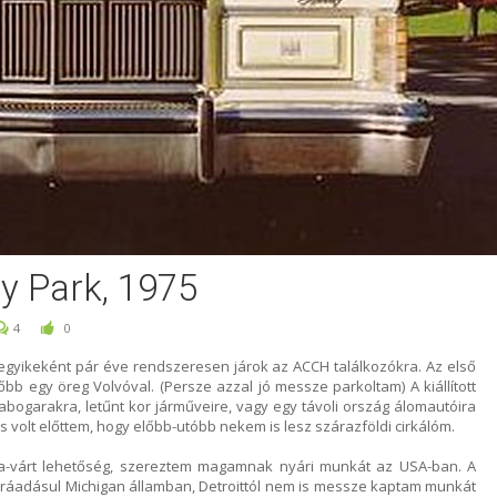
y Park, 1975
4
0
egyikeként pár éve rendszeresen járok az ACCH találkozókra. Az első
bb egy öreg Volvóval. (Persze azzal jó messze parkoltam) A kiállított
bogarakra, letűnt kor járműveire, vagy egy távoli ország álomautóira
os volt előttem, hogy előbb-utóbb nekem is lesz szárazföldi cirkálóm.
rva-várt lehetőség, szereztem magamnak nyári munkát az USA-ban. A
 ráadásul Michigan államban, Detroittól nem is messze kaptam munkát