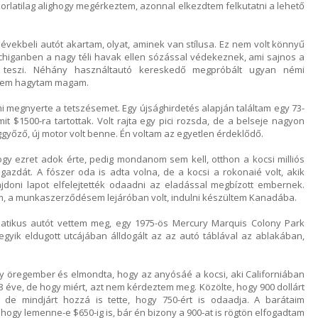
korlatilag alighogy megérkeztem, azonnal elkezdtem felkutatni a lehető
ekbeli autót akartam, olyat, aminek van stílusa. Ez nem volt könnyű
Michiganben a nagy téli havak ellen sózással védekeznek, ami sajnos a
e teszi. Néhány használtautó kereskedő megpróbált ugyan némi
 nem hagytam magam.
mi megnyerte a tetszésemet. Egy újsághirdetés alapján találtam egy 73-
mit $1500-ra tartottak. Volt rajta egy pici rozsda, de a belseje nagyon
eggyőző, új motor volt benne. Én voltam az egyetlen érdeklődő.
ogy ezret adok érte, pedig mondanom sem kell, otthon a kocsi milliós
azdát. A fószer oda is adta volna, de a kocsi a rokonaié volt, akik
ajdoni lapot elfelejtették odaadni az eladással megbízott embernek.
m, a munkaszerződésem lejáróban volt, indulni készültem Kanadába.
patikus autót vettem meg, egy 1975-ös Mercury Marquis Colony Park
egyik eldugott utcájában álldogált az az autó táblával az ablakában,
y öregember és elmondta, hogy az anyósáé a kocsi, aki Californiában
r 18 éve, de hogy miért, azt nem kérdeztem meg. Közölte, hogy 900 dollárt
 de mindjárt hozzá is tette, hogy 750-ért is odaadja. A barátaim
ogy lemenne-e $650-ig is, bár én bizony a 900-at is rögtön elfogadtam