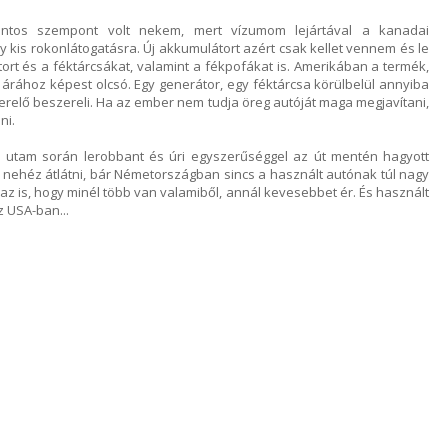
ontos szempont volt nekem, mert vízumom lejártával a kanadai
kis rokonlátogatásra. Új akkumulátort azért csak kellet vennem és le
tort és a féktárcsákat, valamint a fékpofákat is. Amerikában a termék,
s árához képest olcsó. Egy generátor, egy féktárcsa körülbelül annyiba
zerelő beszereli. Ha az ember nem tudja öreg autóját maga megjavítani,
ni.
 utam során lerobbant és úri egyszerűséggel az út mentén hagyott
t nehéz átlátni, bár Németországban sincs a használt autónak túl nagy
 az is, hogy minél több van valamiből, annál kevesebbet ér. És használt
 USA-ban...