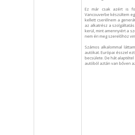
Ez már csak azért is f
Vancouverbe készültem egy 
kellett cserélnem a generá
az alkatrész a szolgáltatá
kerül, mint amennyiért a s
nem éri meg szerelőhöz vin
Számos alkalommal láttam
autókat. Európai ésszel ez
becsülete. De hát alaptétel
autóból aztán van bőven az