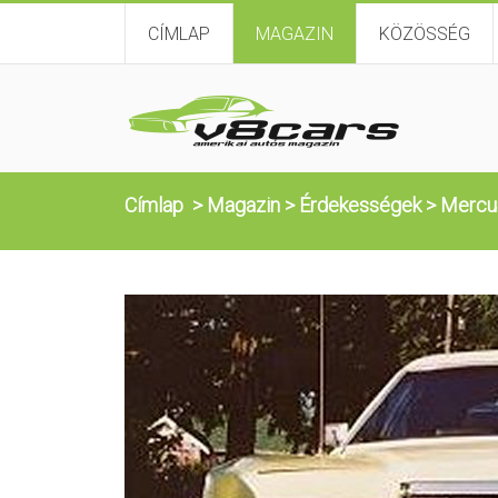
CÍMLAP
MAGAZIN
KÖZÖSSÉG
Címlap
>
Magazin
>
Érdekességek
>
Mercur