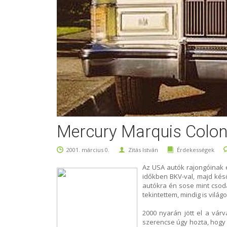
Mercury Marquis Colon
2001. március 0.
Zitás István
Érdekességek
Az USA autók rajongóinak 
időkben BKV-val, majd késő
autókra én sose mint csoda
tekintettem, mindig is világ
2000 nyarán jött el a vá
szerencse úgy hozta, hogy