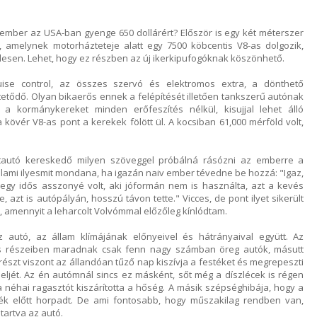
ember az USA-ban gyenge 650 dollárért? Először is egy két méterszer
, amelynek motorházteteje alatt egy 7500 köbcentis V8-as dolgozik,
esen. Lehet, hogy ez részben az új ikerkipufogóknak köszönhető.
uise control, az összes szervó és elektromos extra, a dönthető
tődő. Olyan bikaerős ennek a felépítését illetően tankszerű autónak
a kormánykereket minden erőfeszítés nélkül, kisujjal lehet álló
 kövér V8-as pont a kerekek fölött ül. A kocsiban 61,000 mérföld volt,
tautó kereskedő milyen szöveggel próbálná rásózni az emberre a
alami ilyesmit mondana, ha igazán naiv ember tévedne be hozzá: "Igaz,
egy idős asszonyé volt, aki jóformán nem is használta, azt a kevés
e, azt is autópályán, hosszú távon tette." Vicces, de pont ilyet sikerült
 amennyit a leharcolt Volvómmal előzőleg kínlódtam.
z autó, az állam klímájának előnyeivel és hátrányaival együtt. Az
os részeiben maradnak csak fenn nagy számban öreg autók, másutt
részt viszont az állandóan tűző nap kiszívja a festéket és megrepeszti
eljét. Az én autómnál sincs ez másként, sőt még a díszlécek is régen
 a néhai ragasztót kiszárította a hőség. A másik szépséghibája, hogy a
ék előtt horpadt. De ami fontosabb, hogy műszakilag rendben van,
tartva az autó.