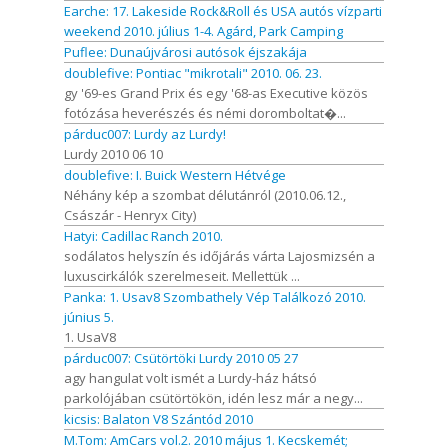
Earche: 17. Lakeside Rock&Roll és USA autós vízparti
weekend 2010. július 1-4. Agárd, Park Camping
Puflee: Dunaújvárosi autósok éjszakája
doublefive: Pontiac "mikrotali" 2010. 06. 23.
gy '69-es Grand Prix és egy '68-as Executive közös
fotózása heverészés és némi doromboltat�...
párduc007: Lurdy az Lurdy!
Lurdy 2010 06 10
doublefive: I. Buick Western Hétvége
Néhány kép a szombat délutánról (2010.06.12.,
Császár - Henryx City)
Hatyi: Cadillac Ranch 2010.
sodálatos helyszín és időjárás várta Lajosmizsén a
luxuscirkálók szerelmeseit. Mellettük ...
Panka: 1. Usav8 Szombathely Vép Találkozó 2010.
június 5.
1. UsaV8
párduc007: Csütörtöki Lurdy 2010 05 27
agy hangulat volt ismét a Lurdy-ház hátsó
parkolójában csütörtökön, idén lesz már a negy...
kicsis: Balaton V8 Szántód 2010
M.Tom: AmCars vol.2. 2010 május 1. Kecskemét;