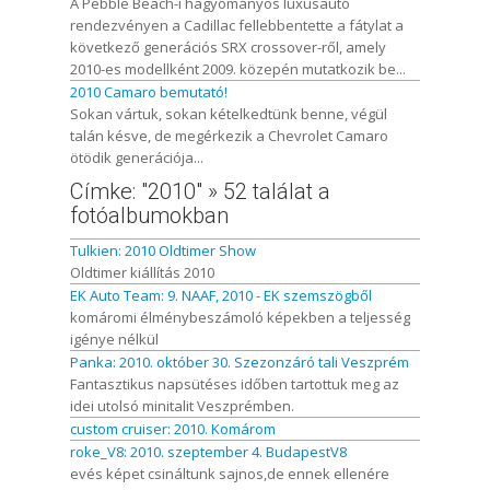
A Pebble Beach-i hagyományos luxusautó
rendezvényen a Cadillac fellebbentette a fátylat a
következő generációs SRX crossover-ről, amely
2010-es modellként 2009. közepén mutatkozik be...
2010 Camaro bemutató!
Sokan vártuk, sokan kételkedtünk benne, végül
talán késve, de megérkezik a Chevrolet Camaro
ötödik generációja...
Címke: "2010" » 52 találat a
fotóalbumokban
Tulkien: 2010 Oldtimer Show
Oldtimer kiállítás 2010
EK Auto Team: 9. NAAF, 2010 - EK szemszögből
komáromi élménybeszámoló képekben a teljesség
igénye nélkül
Panka: 2010. október 30. Szezonzáró tali Veszprém
Fantasztikus napsütéses időben tartottuk meg az
idei utolsó minitalit Veszprémben.
custom cruiser: 2010. Komárom
roke_V8: 2010. szeptember 4. BudapestV8
evés képet csináltunk sajnos,de ennek ellenére