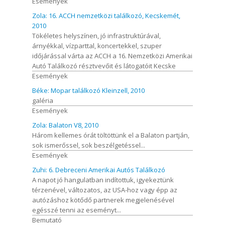
Események
Zola: 16. ACCH nemzetközi találkozó, Kecskemét,
2010
Tökéletes helyszínen, jó infrastruktúrával,
árnyékkal, vízparttal, koncertekkel, szuper
időjárással várta az ACCH a 16. Nemzetközi Amerikai
Autó Találkozó résztvevőit és látogatóit Kecske
Események
Béke: Mopar találkozó Kleinzell, 2010
galéria
Események
Zola: Balaton V8, 2010
Három kellemes órát töltöttünk el a Balaton partján,
sok ismerőssel, sok beszélgetéssel...
Események
Zuhi: 6. Debreceni Amerikai Autós Találkozó
A napot jó hangulatban indítottuk, igyekeztünk
térzenével, változatos, az USA-hoz vagy épp az
autózáshoz kötődő partnerek megjelenésével
egésszé tenni az eseményt...
Bemutató