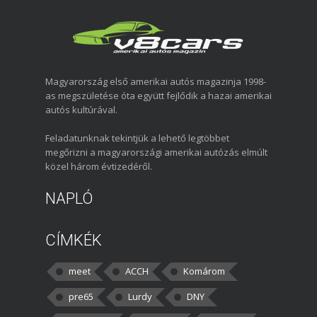
Magyarország első amerikai autós magazinja 1998-
as megszületése óta együtt fejlődik a hazai amerikai
autós kultúrával.
Feladatunknak tekintjük a lehető legtöbbet
megőrizni a magyarországi amerikai autózás elmúlt
közel három évtizedéről.
NAPLÓ
CÍMKÉK
meet
ACCH
Komárom
pre65
Lurdy
DNY