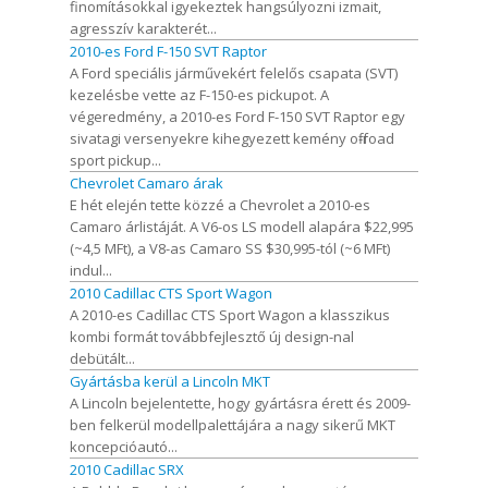
finomításokkal igyekeztek hangsúlyozni izmait,
agresszív karakterét...
2010-es Ford F-150 SVT Raptor
A Ford speciális járművekért felelős csapata (SVT)
kezelésbe vette az F-150-es pickupot. A
végeredmény, a 2010-es Ford F-150 SVT Raptor egy
sivatagi versenyekre kihegyezett kemény off-road
sport pickup...
Chevrolet Camaro árak
E hét elején tette közzé a Chevrolet a 2010-es
Camaro árlistáját. A V6-os LS modell alapára $22,995
(~4,5 MFt), a V8-as Camaro SS $30,995-tól (~6 MFt)
indul...
2010 Cadillac CTS Sport Wagon
A 2010-es Cadillac CTS Sport Wagon a klasszikus
kombi formát továbbfejlesztő új design-nal
debütált...
Gyártásba kerül a Lincoln MKT
A Lincoln bejelentette, hogy gyártásra érett és 2009-
ben felkerül modellpalettájára a nagy sikerű MKT
koncepcióautó...
2010 Cadillac SRX