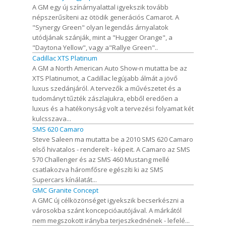
A GM egy új színárnyalattal igyekszik tovább
népszerűsíteni az ötödik generációs Camarot. A
"Synergy Green" olyan legendás árnyalatok
utódjának szánják, mint a "Hugger Orange", a
"Daytona Yellow", vagy a"Rallye Green"..
Cadillac XTS Platinum
A GM a North American Auto Show-n mutatta be az
XTS Platinumot, a Cadillac legújabb álmát a jövő
luxus szedánjáról. A tervezők a művészetet és a
tudományt tűzték zászlajukra, ebből eredően a
luxus és a hatékonyság volt a tervezési folyamat két
kulcsszava...
SMS 620 Camaro
Steve Saleen ma mutatta be a 2010 SMS 620 Camaro
első hivatalos - renderelt - képeit. A Camaro az SMS
570 Challenger és az SMS 460 Mustang mellé
csatlakozva háromfősre egészíti ki az SMS
Supercars kínálatát...
GMC Granite Concept
A GMC új célközönséget igyekszik becserkészni a
városokba szánt koncepcióautójával. A márkától
nem megszokott irányba terjeszkednének - lefelé...