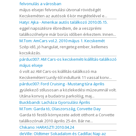
felvonulás a városban
május elsejei felvonulási útvonal rövidségét
Kecskeméten az autósok 6 kör megtételével e...
Hatyi: Ajka - Amerikai autós találkozó 2010.05.15.
eggel napsütésre ébredtem, de a veszprémi
találkozóhelyre már borús időben érkeztem. Innen...
M.Tom: AmCars vol.2. 2010 május 1. Kecskemét
Szép idő, jó hangulat, rengeteg ember, kellemes
kocsikázás.
párduc007: AM Cars-os kecskeméti kiállítás-találkozó
május elseje
ó volt az AM Cars-os kiállítás-találkozó ma
Kecskeméten! Lurdy-tól indultunk 11 vassal konv...
párduc007: Ford Cruising - Mustang túra április
gyülekező stílusosan a közlekedési múzeumnál volt.
Utána konvoj a budaörsi parkolóig, maj...
Buickbandi: Lacháza Gyorsulási Április
M.Tom: Garda tó, Olaszország, Corvette Day
Garda tó festői környezete adott otthont a Corvette
találkozónak 2010 április 25-én. Bár ne...
Chikano: HARASZTI 2010.04.24
deVille: Oldtimer Sokadalom és Cadillac Nap az