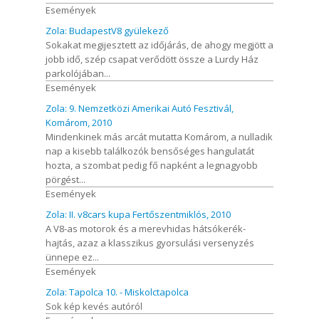
Események
Zola: BudapestV8 gyülekező
Sokakat megijesztett az időjárás, de ahogy megjött a
jobb idő, szép csapat verődött össze a Lurdy Ház
parkolójában...
Események
Zola: 9. Nemzetközi Amerikai Autó Fesztivál,
Komárom, 2010
Mindenkinek más arcát mutatta Komárom, a nulladik
nap a kisebb találkozók bensőséges hangulatát
hozta, a szombat pedig fő napként a legnagyobb
pörgést...
Események
Zola: II. v8cars kupa Fertőszentmiklós, 2010
A V8-as motorok és a merevhidas hátsókerék-
hajtás, azaz a klasszikus gyorsulási versenyzés
ünnepe ez...
Események
Zola: Tapolca 10. - Miskolctapolca
Sok kép kevés autóról