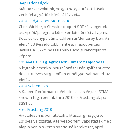
Jeep újdonságok
Már hozzászoktunk, hogy a nagy autókiállítások
verik fel a gyártók körüli állóvizet...
2010 Dodge Viper SRT10 ACR
Chris Winkler, a Chrysler csoport SRT részlegének
tesztpilótája tegnap körrekordott döntött a Laguna
Seca versenypályán a californiai Monterey-ben. Az
elért 1:33:9-es idő több mint egy másodperces
javulás a 3,6 km hosszú pálya eddigi rekordjához
képest...
101 éves a világ legidősebb Camaro tulajdonosa
A legtöbb amerikai nyugdíjazása után golfozni kezd,
de a 101 éves Virgil Coffman ennél gyorsabban éli az
életét...
2010 Saleen S281
A Saleen Performance Vehicles a Las Vegasi SEMA
show-n fogja bemutatni a 2010-es Mustang alapú
S281-et...
Ford Mustang 2010
Hivatalosan is bemutatták a Mustang megújuló,
2010-es változatát. A tervezők nem változtatták meg
alapjaiban a sikeres sportautó karakterét, apró