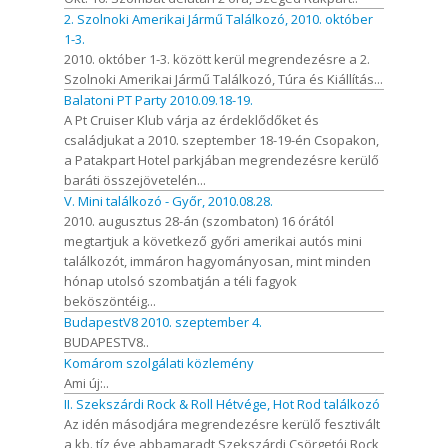
2. Szolnoki Amerikai Jármű Találkozó, 2010. október
1-3.
2010. október 1-3. között kerül megrendezésre a 2.
Szolnoki Amerikai Jármű Találkozó, Túra és Kiállítás...
Balatoni PT Party 2010.09.18-19.
A Pt Cruiser Klub várja az érdeklődőket és
családjukat a 2010. szeptember 18-19-én Csopakon,
a Patakpart Hotel parkjában megrendezésre kerülő
baráti összejövetelén...
V. Mini találkozó - Győr, 2010.08.28.
2010. augusztus 28-án (szombaton) 16 órától
megtartjuk a következő győri amerikai autós mini
találkozót, immáron hagyományosan, mint minden
hónap utolsó szombatján a téli fagyok
beköszöntéig...
BudapestV8 2010. szeptember 4.
BUDAPESTV8..
Komárom szolgálati közlemény
Ami új:..
II. Szekszárdi Rock & Roll Hétvége, Hot Rod találkozó
Az idén másodjára megrendezésre kerülő fesztivált
a kb. tíz éve abbamaradt Szekszárdi Csörgetói Rock