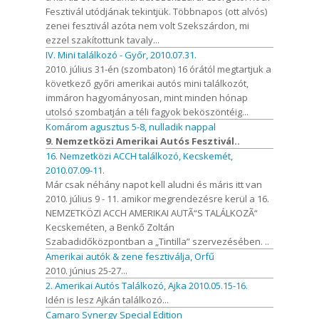
Fesztivál utódjának tekintjük. Többnapos (ott alvós)
zenei fesztivál azóta nem volt Szekszárdon, mi
ezzel szakítottunk tavaly...
IV. Mini találkozó - Győr, 2010.07.31.
2010. július 31-én (szombaton) 16 órától megtartjuk a
következő győri amerikai autós mini találkozót,
immáron hagyományosan, mint minden hónap
utolsó szombatján a téli fagyok beköszöntéig...
Komárom agusztus 5-8, nulladik nappal
9. Nemzetközi Amerikai Autós Fesztivál..
16. Nemzetközi ACCH találkozó, Kecskemét,
2010.07.09-11.
Már csak néhány napot kell aludni és máris itt van
2010. július 9 - 11. amikor megrendezésre kerül a 16.
NEMZETKÖZI ACCH AMERIKAI AUTÃ“S TALÁLKOZÃ“
Kecskeméten, a Benkő Zoltán
Szabadidőközpontban a „Tintilla” szervezésében. ..
Amerikai autók & zene fesztiválja, Orfű
2010. június 25-27...
2. Amerikai Autós Találkozó, Ajka 2010.05.15-16.
Idén is lesz Ajkán találkozó...
Camaro Synergy Special Edition