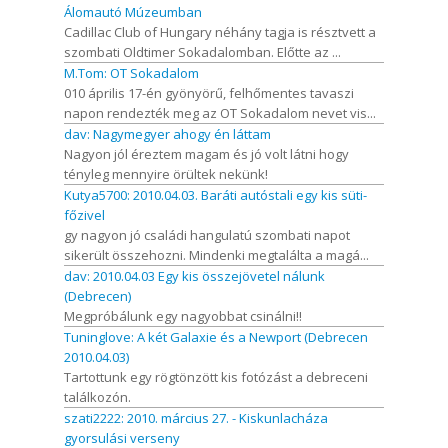
Álomautó Múzeumban
Cadillac Club of Hungary néhány tagja is résztvett a
szombati Oldtimer Sokadalomban. Előtte az ...
M.Tom: OT Sokadalom
010 április 17-én gyönyörű, felhőmentes tavaszi
napon rendezték meg az OT Sokadalom nevet vis...
dav: Nagymegyer ahogy én láttam
Nagyon jól éreztem magam és jó volt látni hogy
tényleg mennyire örültek nekünk!
Kutya5700: 2010.04.03. Baráti autóstali egy kis süti-
főzivel
gy nagyon jó családi hangulatú szombati napot
sikerült összehozni. Mindenki megtalálta a magá...
dav: 2010.04.03 Egy kis összejövetel nálunk
(Debrecen)
Megpróbálunk egy nagyobbat csinálni!!
Tuninglove: A két Galaxie és a Newport (Debrecen
2010.04.03)
Tartottunk egy rögtönzött kis fotózást a debreceni
találkozón.
szati2222: 2010. március 27. - Kiskunlacháza
gyorsulási verseny