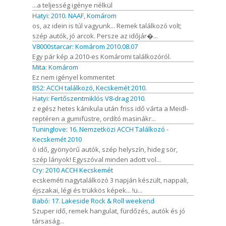
...a teljesség igénye nélkül
Hatyi: 2010. NAAF, Komárom
os, az idein is túl vagyunk... Remek találkozó volt;
szép autók, jó arcok. Persze az időjár�...
V8000starcar: Komárom 2010.08.07
Egy pár kép a 2010-es Komáromi találkozóról.
Mita: Komárom
Ez nem igényel kommentet
B52: ACCH találkozó, Kecskemét 2010.
Hatyi: Fertőszentmiklós V8-drag 2010.
z egész hetes kánikula után friss idő várta a Meidl-
reptéren a gumifüstre, ordító masinákr...
Tuninglove: 16. Nemzetközi ACCH Találkozó -
Kecskemét 2010
ó idő, gyönyörű autók, szép helyszín, hideg sör,
szép lányok! Egyszóval minden adott vol...
Cry: 2010 ACCH Kecskemét
ecskeméti nagytalálkozó 3 napján készült, nappali,
éjszakai, légi és trükkös képek... !u...
Babó: 17. Lakeside Rock & Roll weekend
Szuper idő, remek hangulat, fürdőzés, autók és jó
társaság...