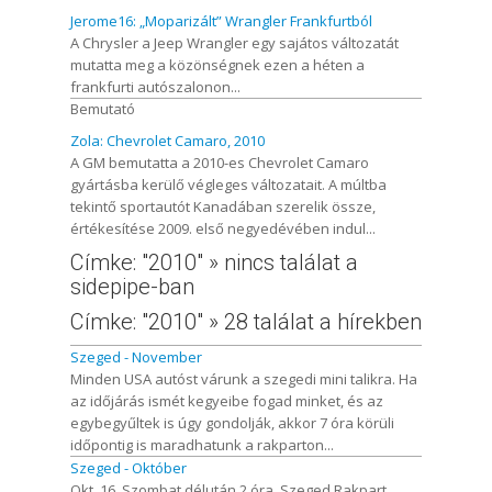
Jerome16: „Moparizált” Wrangler Frankfurtból
A Chrysler a Jeep Wrangler egy sajátos változatát
mutatta meg a közönségnek ezen a héten a
frankfurti autószalonon...
Bemutató
Zola: Chevrolet Camaro, 2010
A GM bemutatta a 2010-es Chevrolet Camaro
gyártásba kerülő végleges változatait. A múltba
tekintő sportautót Kanadában szerelik össze,
értékesítése 2009. első negyedévében indul...
Címke: "2010" » nincs találat a
sidepipe-ban
Címke: "2010" » 28 találat a hírekben
Szeged - November
Minden USA autóst várunk a szegedi mini talikra. Ha
az időjárás ismét kegyeibe fogad minket, és az
egybegyűltek is úgy gondolják, akkor 7 óra körüli
időpontig is maradhatunk a rakparton...
Szeged - Október
Okt. 16. Szombat délután 2 óra, Szeged Rakpart..