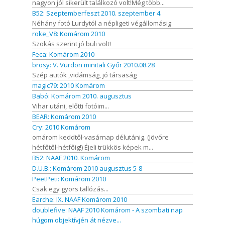
nagyon jól sikerült találkozó volt!Még több...
B52: Szeptemberfeszt 2010. szeptember 4.
Néhány fotó Lurdytól a népligeti végállomásig
roke_V8: Komárom 2010
Szokás szerint jó buli volt!
Feca: Komárom 2010
brosy: V. Vurdon minitali Győr 2010.08.28
Szép autók ,vidámság, jó társaság
magic79: 2010 Komárom
Babó: Komárom 2010. augusztus
Vihar utáni, előtti fotóim...
BEAR: Komárom 2010
Cry: 2010 Komárom
omárom keddtől-vasárnap délutánig. (Jövőre
hétfőtől-hétfőig!) Éjeli trükkös képek m...
B52: NAAF 2010. Komárom
D.U.B.: Komárom 2010 augusztus 5-8
PeetPeti: Komárom 2010
Csak egy gyors tallózás...
Earche: IX. NAAF Komárom 2010
doublefive: NAAF 2010 Komárom - A szombati nap
húgom objektívjén át nézve...