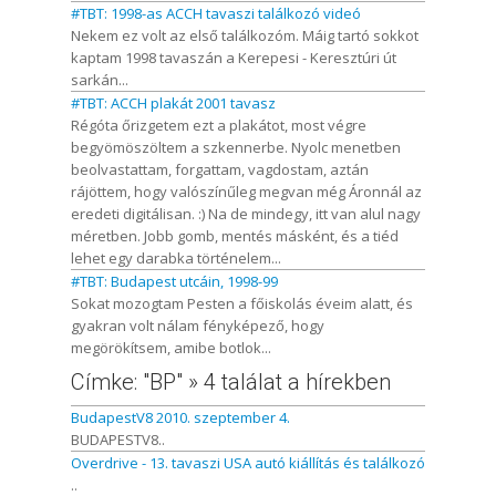
#TBT: 1998-as ACCH tavaszi találkozó videó
Nekem ez volt az első találkozóm. Máig tartó sokkot
kaptam 1998 tavaszán a Kerepesi - Keresztúri út
sarkán...
#TBT: ACCH plakát 2001 tavasz
Régóta őrizgetem ezt a plakátot, most végre
begyömöszöltem a szkennerbe. Nyolc menetben
beolvastattam, forgattam, vagdostam, aztán
rájöttem, hogy valószínűleg megvan még Áronnál az
eredeti digitálisan. :) Na de mindegy, itt van alul nagy
méretben. Jobb gomb, mentés másként, és a tiéd
lehet egy darabka történelem...
#TBT: Budapest utcáin, 1998-99
Sokat mozogtam Pesten a főiskolás éveim alatt, és
gyakran volt nálam fényképező, hogy
megörökítsem, amibe botlok...
Címke: "BP" » 4 találat a hírekben
BudapestV8 2010. szeptember 4.
BUDAPESTV8..
Overdrive - 13. tavaszi USA autó kiállítás és találkozó
..