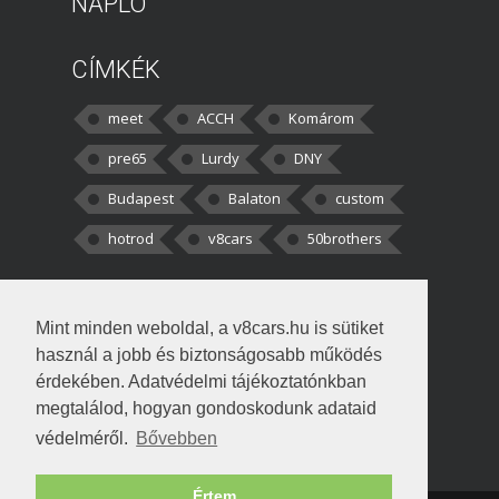
NAPLÓ
CÍMKÉK
meet
ACCH
Komárom
pre65
Lurdy
DNY
Budapest
Balaton
custom
hotrod
v8cars
50brothers
HOZZÁSZÓLÁSOK
Mint minden weboldal, a v8cars.hu is sütiket
kortisz:
Elszúrtam! Én csak két
használ a jobb és biztonságosabb működés
darabbaal számoltam. Nem tudtam, hogy fél autót,
érdekében. Adatvédelmi tájékoztatónkban
megtalálod, hogyan gondoskodunk adataid
Béke:
Tényleg nagyon jó kérdés volt
védelméről.
Bővebben
!fasza Örültem is nagyon, amikor
Értem