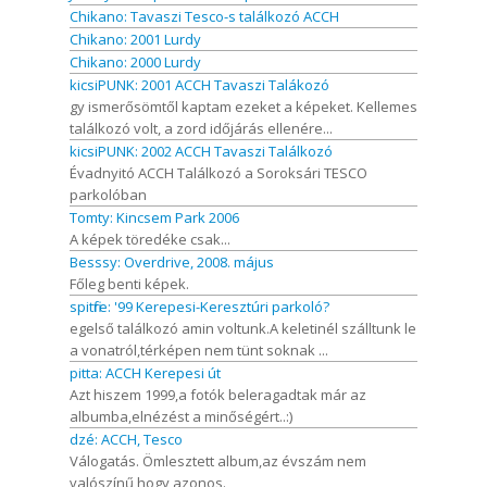
Chikano: Tavaszi Tesco-s találkozó ACCH
Chikano: 2001 Lurdy
Chikano: 2000 Lurdy
kicsiPUNK: 2001 ACCH Tavaszi Talákozó
gy ismerősömtől kaptam ezeket a képeket. Kellemes
találkozó volt, a zord időjárás ellenére...
kicsiPUNK: 2002 ACCH Tavaszi Találkozó
Évadnyitó ACCH Találkozó a Soroksári TESCO
parkolóban
Tomty: Kincsem Park 2006
A képek töredéke csak...
Besssy: Overdrive, 2008. május
Főleg benti képek.
spitfire: '99 Kerepesi-Keresztúri parkoló?
egelső találkozó amin voltunk.A keletinél szálltunk le
a vonatról,térképen nem tünt soknak ...
pitta: ACCH Kerepesi út
Azt hiszem 1999,a fotók beleragadtak már az
albumba,elnézést a minőségért..:)
dzé: ACCH, Tesco
Válogatás. Ömlesztett album,az évszám nem
valószínű,hogy azonos.