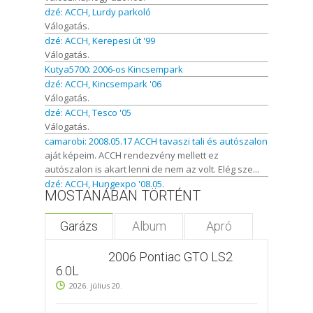
dzé: ACCH, Lurdy parkoló
Válogatás.
dzé: ACCH, Kerepesi út '99
Válogatás.
Kutya5700: 2006-os Kincsempark
dzé: ACCH, Kincsempark '06
Válogatás.
dzé: ACCH, Tesco '05
Válogatás.
camarobi: 2008.05.17 ACCH tavaszi tali és autószalon
aját képeim. ACCH rendezvény mellett ez
autószalon is akart lenni de nem az volt. Elég sze...
dzé: ACCH, Hungexpo '08.05.
MOSTANÁBAN TÖRTÉNT
Garázs
Album
Apró
2006 Pontiac GTO LS2
6.0L
2026. július 20.