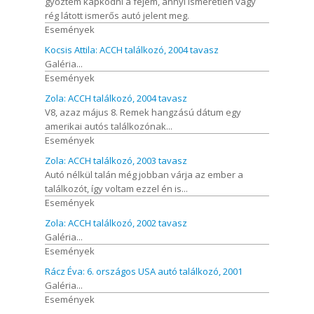
győztem kapkodni a fejem, annyi ismeretlen vagy
rég látott ismerős autó jelent meg.
Események
Kocsis Attila: ACCH találkozó, 2004 tavasz
Galéria...
Események
Zola: ACCH találkozó, 2004 tavasz
V8, azaz május 8. Remek hangzású dátum egy
amerikai autós találkozónak...
Események
Zola: ACCH találkozó, 2003 tavasz
Autó nélkül talán még jobban várja az ember a
találkozót, így voltam ezzel én is...
Események
Zola: ACCH találkozó, 2002 tavasz
Galéria...
Események
Rácz Éva: 6. országos USA autó találkozó, 2001
Galéria...
Események