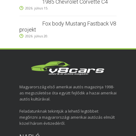
1985 Chevrolet Corvette C4
2026. július 15.
Fox body Mustang Fastback V8
projekt
2026. július 20.
Magyarország első amerikai autós magazinja 1998-
as megszületése óta együtt fejlődik a hazai amerikai
autós kultúrával.
Feladatunknak tekintjük a lehető legtöbbet
megőrizni a magyarországi amerikai autózás elmúlt
közel három évtizedéről.