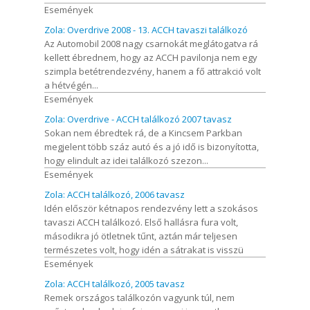
Események
Zola: Overdrive 2008 - 13. ACCH tavaszi találkozó
Az Automobil 2008 nagy csarnokát meglátogatva rá
kellett ébrednem, hogy az ACCH pavilonja nem egy
szimpla betétrendezvény, hanem a fő attrakció volt
a hétvégén...
Események
Zola: Overdrive - ACCH találkozó 2007 tavasz
Sokan nem ébredtek rá, de a Kincsem Parkban
megjelent több száz autó és a jó idő is bizonyította,
hogy elindult az idei találkozó szezon...
Események
Zola: ACCH találkozó, 2006 tavasz
Idén először kétnapos rendezvény lett a szokásos
tavaszi ACCH találkozó. Első hallásra fura volt,
másodikra jó ötletnek tűnt, aztán már teljesen
természetes volt, hogy idén a sátrakat is visszü
Események
Zola: ACCH találkozó, 2005 tavasz
Remek országos találkozón vagyunk túl, nem