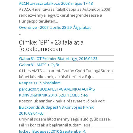
ACCH tavaszi találkozó 2008. május 17-18.
Az ACCH idei tavaszi találkozója az Automobil 2008
rendezvénnyel együtt kerül megrendezésre a
Hungexpo területén...
Overdrive - 2007. április 28-29. Ãšj plakát
..
Címke: "BP" » 23 találat a
fotóalbumokban
Gabor81: OT Prömier Biatorbágy, 2016.04.23.
Gabor81: AMTS + Győr
011-es AMTS Usa autói. Ezután Győri Tuning&Stereo
képei következnek, a külső terület a P�...
Reaper: OT Sokadalom
párduc007: BUDAPESTV8 AMERIKAI AUTÃ“S
KONVOJ&PIKNIK 2010. SZEPTEMBER 4-5
Köszönjük mindenkinek a részvételt! Jó buli volt!
Buickbandi: Budapest V8 Konvoj és Piknik
2010.09.04.-05.
urdynál sosem látott mennyiségű autó gyűlt össze.
Fél 11 kor csak a bejáratnál tudtam lepa...
Jockey: Budapest 2010 Szeptember 4.