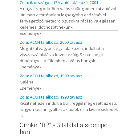
Zola: 6. országos USA autó találkozó, 2001
A nagy öreg odafönn valószínűleg amerikai autóval
jár, mert a történelem legnagyobb esőzésével
fenyegetőző meteorológusokra rácáfolva egészen
kellemes időt hozott nekünk...
Események
Zola: ACCH találkozó, 2000 tavasz
Megint túl vagyunk egy találkozón, indulhat a
visszaszámlálás a következőig. Szinte még itt
dübörögnek a fülemben a V8-as hangok...
Események
Zola: ACCH találkozó, 1999 tavasz
Galéria
Események
Zola: ACCH találkozó, 1998 tavasz
Kicsit nehezen indult a buli, reggel még esett az eső,
nagyon lassan gyűltek az autók és a kiváncsiskodók
is...
Címke: "BP" » 3 találat a sidepipe-
ban