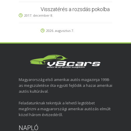
Visszatérés a rozsdás pokolba
2017. december 8.
2026. augusztus 7.
Magyarország első amerikai autós magazinja 1998-
as megszületése óta együtt fejlődik a hazai amerikai
autós kultúrával.
Feladatunknak tekintjük a lehető legtöbbet
megőrizni a magyarországi amerikai autózás elmúlt
közel három évtizedéről.
NAPLÓ