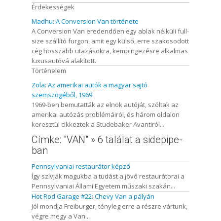
Érdekességek
Madhu: A Conversion Van története
A Conversion Van eredendően egy ablak nélküli full-
size szállító furgon, amit egy külső, erre szakosodott
cég hosszabb utazásokra, kempingezésre alkalmas
luxusautóvá alakított.
Történelem
Zola: Az amerikai autók a magyar sajtó
szemszögéből, 1969
1969-ben bemutatták az elnök autóját, szóltak az
amerikai autózás problémáiról, és három oldalon
keresztül cikkeztek a Studebaker Avantiról...
Címke: "VAN" » 6 találat a sidepipe-
ban
Pennsylvaniai restaurátor képző
Így szívják magukba a tudást a jövő restaurátorai a
Pennsylvaniai Állami Egyetem műszaki szakán...
Hot Rod Garage #22: Chevy Van a pályán
Jól mondja Freiburger, tényleg erre a részre vártunk,
végre megy a Van...