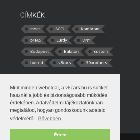
CÍMKÉK
meet
ACCH
Komárom
pre65
Lurdy
DNY
Budapest
Balaton
custom
hotrod
v8cars
50brothers
HOZZÁSZÓLÁSOK
Mint minden weboldal, a v8cars.hu is sütiket
kortisz:
Elszúrtam! Én csak két
használ a jobb és biztonságosabb működés
darabbaal számoltam. Nem tudtam, hogy fél autót,
érdekében. Adatvédelmi tájékoztatónkban
megtalálod, hogyan gondoskodunk adataid
Béke:
Tényleg nagyon jó kérdés volt
védelméről.
Bővebben
!fasza Örültem is nagyon, amikor
Értem