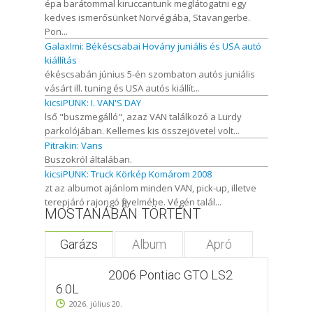
épa barátommal kiruccantunk meglátogatni egy
kedves ismerősünket Norvégiába, Stavangerbe.
Pon...
GalaxImi: Békéscsabai Hovány juniális és USA autó
kiállítás
ékéscsabán június 5-én szombaton autós juniális
vásárt ill. tuning és USA autós kiállít...
kicsiPUNK: I. VAN'S DAY
lső "buszmegálló", azaz VAN találkozó a Lurdy
parkolójában. Kellemes kis összejövetel volt...
Pitrakin: Vans
Buszokról általában.
kicsiPUNK: Truck Körkép Komárom 2008
zt az albumot ajánlom minden VAN, pick-up, illetve
terepjáró rajongó figyelmébe. Végén talál...
MOSTANÁBAN TÖRTÉNT
Garázs
Album
Apró
2006 Pontiac GTO LS2
6.0L
2026. július 20.