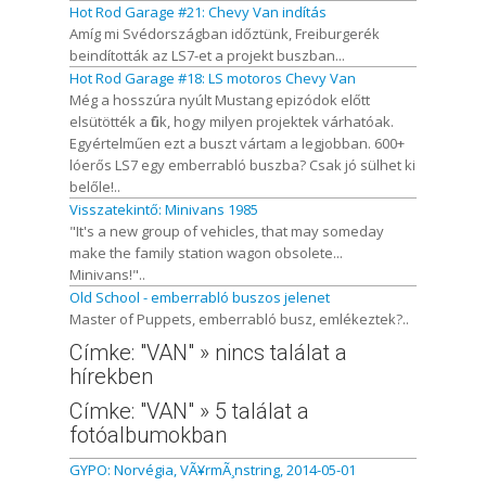
Hot Rod Garage #21: Chevy Van indítás
Amíg mi Svédországban időztünk, Freiburgerék
beindították az LS7-et a projekt buszban...
Hot Rod Garage #18: LS motoros Chevy Van
Még a hosszúra nyúlt Mustang epizódok előtt
elsütötték a fiúk, hogy milyen projektek várhatóak.
Egyértelműen ezt a buszt vártam a legjobban. 600+
lóerős LS7 egy emberrabló buszba? Csak jó sülhet ki
belőle!..
Visszatekintő: Minivans 1985
"It's a new group of vehicles, that may someday
make the family station wagon obsolete...
Minivans!"..
Old School - emberrabló buszos jelenet
Master of Puppets, emberrabló busz, emlékeztek?..
Címke: "VAN" » nincs találat a
hírekben
Címke: "VAN" » 5 találat a
fotóalbumokban
GYPO: Norvégia, VÃ¥rmÃ¸nstring, 2014-05-01